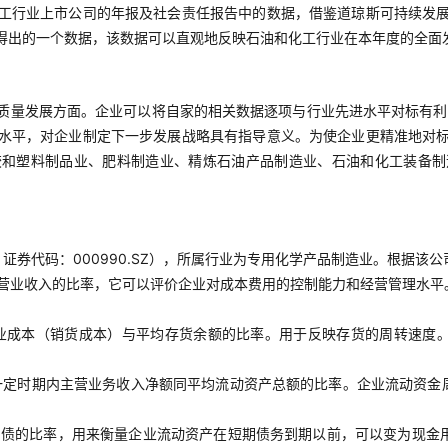
工行业上市公司的年报及社会责任报告中的数据，借鉴道琼斯可持续发
得出的一个数据，该数据可以直观地反映石油和化工行业在本年度的全面
质量发展方面。企业可以将自家的相关数据逐项与行业先进水平对标有利
水平，对企业制定下一步发展战略具有指导意义。为使企业更精准地对
胶和塑料制品业、肥料制造业、精炼石油产品制造业、石油和化工装备制
券代码：000990.SZ），所属行业为专用化学产品制造业。根据该公
营业收入的比率，它可以评价企业对成本费用的控制能力和经营管理水平
业成本（销货成本）与平均存货余额的比率。用于反映存货的周转速度。
一定时期内主营业务收入净额同平均流动资产总额的比率。企业流动资金
负债的比率，用来衡量企业流动资产在短期债务到期以前，可以变为现金