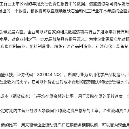
工行业上市公司的年报及社会责任报告中的数据，借鉴道琼斯可持续发
得出的一个数据，该数据可以直观地反映石油和化工行业在本年度的全面
质量发展方面。企业可以将自家的相关数据逐项与行业先进水平对标有利
水平，对企业制定下一步发展战略具有指导意义。为使企业更精准地对
胶和塑料制品业、肥料制造业、精炼石油产品制造业、石油和化工装备制
科技，证券代码：837644.NQ），所属行业为专用化学产品制造业。
营业收入的比率，它可以评价企业对成本费用的控制能力和经营管理水平
业成本（销货成本）与平均存货余额的比率。用于反映存货的周转速度。
一定时期内主营业务收入净额同平均流动资产总额的比率。企业流动资金
负债的比率，用来衡量企业流动资产在短期债务到期以前，可以变为现金