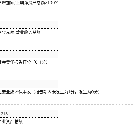
增加额/上期净资产总额×100%
资金总额/营业收入总额
社会责任报告打分（0-1分）
上安全或环保事故（报告期内未发生为1分，发生为0分）
企业资产总额