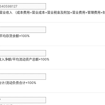
/营业收入 （成本费用=营业成本+营业税金及附加+营业费用+管理费用+
平均存货余额×100%
入净额/平均流动资产总额×100%
计/流动负债合计×100%