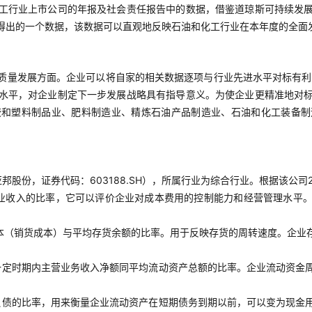
工行业上市公司的年报及社会责任报告中的数据，借鉴道琼斯可持续发
得出的一个数据，该数据可以直观地反映石油和化工行业在本年度的全面
质量发展方面。企业可以将自家的相关数据逐项与行业先进水平对标有利
水平，对企业制定下一步发展战略具有指导意义。为使企业更精准地对
胶和塑料制品业、肥料制造业、精炼石油产品制造业、石油和化工装备制
股份，证券代码：603188.SH），所属行业为综合行业。根据该公司
业收入的比率，它可以评价企业对成本费用的控制能力和经营管理水平
本（销货成本）与平均存货余额的比率。用于反映存货的周转速度。企业
一定时期内主营业务收入净额同平均流动资产总额的比率。企业流动资金
负债的比率，用来衡量企业流动资产在短期债务到期以前，可以变为现金