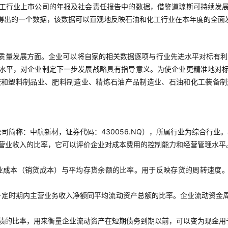
工行业上市公司的年报及社会责任报告中的数据，借鉴道琼斯可持续发
得出的一个数据，该数据可以直观地反映石油和化工行业在本年度的全面
质量发展方面。企业可以将自家的相关数据逐项与行业先进水平对标有利
水平，对企业制定下一步发展战略具有指导意义。为使企业更精准地对
胶和塑料制品业、肥料制造业、精炼石油产品制造业、石油和化工装备制
简称：中航新材，证券代码：430056.NQ），所属行业为综合行业。
营业收入的比率，它可以评价企业对成本费用的控制能力和经营管理水平
业成本（销货成本）与平均存货余额的比率。用于反映存货的周转速度。
一定时期内主营业务收入净额同平均流动资产总额的比率。企业流动资金
债的比率，用来衡量企业流动资产在短期债务到期以前，可以变为现金用