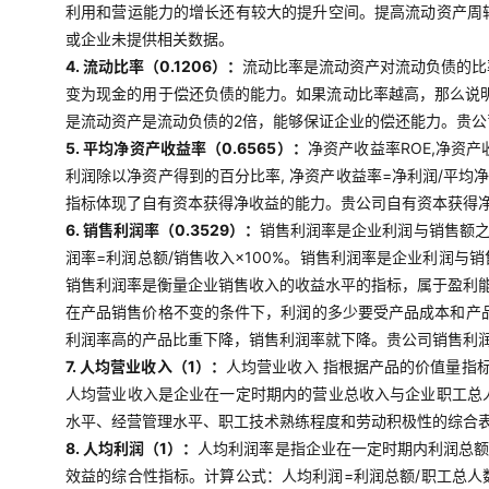
利用和营运能力的增长还有较大的提升空间。提高流动资产周
或企业未提供相关数据。
4. 流动比率（0.1206）：
流动比率是流动资产对流动负债的比
变为现金的用于偿还负债的能力。如果流动比率越高，那么说明
是流动资产是流动负债的2倍，能够保证企业的偿还能力。贵
5. 平均净资产收益率（0.6565）：
净资产收益率ROE,净资
利润除以净资产得到的百分比率, 净资产收益率=净利润/平均
指标体现了自有资本获得净收益的能力。贵公司自有资本获得
6. 销售利润率（0.3529）：
销售利润率是企业利润与销售额
润率=利润总额/销售收入×100%。销售利润率是企业利润
销售利润率是衡量企业销售收入的收益水平的指标，属于盈利
在产品销售价格不变的条件下，利润的多少要受产品成本和产
利润率高的产品比重下降，销售利润率就下降。贵公司销售利
7. 人均营业收入（1）：
人均营业收入 指根据产品的价值量指
人均营业收入是企业在一定时期内的营业总收入与企业职工总
水平、经营管理水平、职工技术熟练程度和劳动积极性的综合表
8. 人均利润（1）：
人均利润率是指企业在一定时期内利润总
效益的综合性指标。计算公式：人均利润=利润总额/职工总