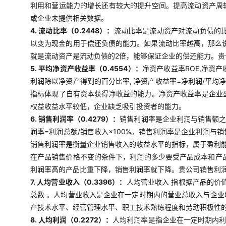
利用和营运能力的增长还有较大的提升空间。提高流动资产周
或企业未提供相关数据。
4. 流动比率（0.2448）：
流动比率是流动资产对流动负债的比
以变为现金的用于偿还负债的能力。如果流动比率越高，那么说
就是流动资产是流动负债的2倍，能够保证企业的偿还能力。
5. 平均净资产收益率（0.4554）：
净资产收益率ROE,净资
利润除以净资产得到的百分比率, 净资产收益率=净利润/平均
指标体现了自有资本获得净收益的能力。净资产收益率是企业
权益收益水平较低，企业缺乏吸引投资者的能力。
6. 销售利润率（0.4279）：
销售利润率是企业利润与销售额之
润率=利润总额/销售收入×100%。销售利润率是企业利润
销售利润率是衡量企业销售收入的收益水平的指标，属于盈利
在产品销售价格不变的条件下，利润的多少要受产品成本和产
利润率高的产品比重下降，销售利润率就下降。贵公司销售利
7. 人均营业收入（0.3396）：
人均营业收入 指根据产品的价
总数 。人均营业收入是企业在一定时期内的营业总收入与企
产技术水平、经营管理水平、职工技术熟练程度和劳动积极性
8. 人均利润（0.2272）：
人均利润率是指企业在一定时期内利