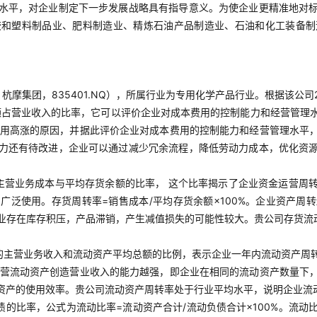
水平，对企业制定下一步发展战略具有指导意义。为使企业更精准地对
胶和塑料制品业、肥料制造业、精炼石油产品制造业、石油和化工装备制
摩集团，835401.NQ），所属行业为专用化学产品行业。根据该公司
占营业收入的比率，它可以评价企业对成本费用的控制能力和经营管理水平
本费用高涨的原因，并据此评价企业对成本费用的控制能力和经营管理水平
力还有待改进，企业可以通过减少冗余流程，降低劳动力成本，优化资
主营业务成本与平均存货余额的比率， 这个比率揭示了企业资金运营周
广泛使用。存货周转率=销售成本/平均存货余额×100%。企业资产周
业存在库存积压，产品滞销，产生减值损失的可能性较大。贵公司存货流
的主营业务收入和流动资产平均总额的比例，表示企业一年内流动资产周转
业经营流动资产创造营业收入的能力越强，即企业在相同的流动资产数量下
资产的使用效率。贵公司流动资产周转率处于行业平均水平，说明企业流
债的比率，公式为流动比率=流动资产合计/流动负债合计×100%。流