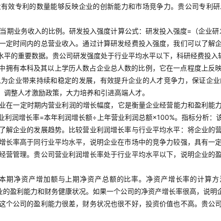
业有效专利的数量能够反映企业的创新能力和市场竞争力。贵公司专利研
当期业务收入的比例。研发投入强度计算公式：研发投入强度=（企业研发
一定时间内的总营业收入。通过计算研发经费投入强度，我们可以了解
水平的重要数据。贵公司研发强度处于行业平均水平以下，科研经费投入
中拥有本科及其以上学历人数占企业总人数的比例，它在一点程度上反
以为企业带来持续和稳定的发展，有效提升企业的人才竞争力，保证企业
，调整人才激励政策，大力培养和引进高端人才。
业在一定时期内营业利润的增长幅度，它是衡量企业经营能力和盈利能
利润增长率=本年利润增长额÷上年营业利润总额×100%。指标分析
了解企业的发展趋势。比较营业利润增长率与行业平均水平：将企业的
增长率高于同行业平均水平，说明企业在市场中的竞争力较强，具有一
经营管理。贵公司营业利润增长率处于行业平均水平以下，说明企业的
本期净资产增加额与上期净资产总额的比率。净资产增长率的计算方法：
者企业的盈利能力和财务健康状况。如果一个公司的净资产增长率很高，说
这个公司的盈利能力很差，财务状况也很不好，投资价值也不高。贵公