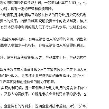
说明短期债务偿还能力弱。一般流动比率在2:1以上，也
能力弱，具有一定的经营和偿债风险。
资产利润率,是净利润与平均股东权益的百分比,是公司税后利
自有资本的效率。指标值越高,说明投资带来的收益越高。该指
自有资本获得净利润的能力低于行业平均水平，说明股东权
入收益水平的指标，即每元销售收入所获得的利润。销售利
映销售收入收益水平的指标，即每元销售收入所获得的利润。
升，销售利润率就提高;反之，产品成本上升，产品结构中
算方法为年度人均营业收入=年度销售收入÷年度平均人员
的的营业收入，是考核企业经济活动的重要指标，是企业生
动生产率优势和创造价值的能力不明显。
人实现的利润额。是一项侧重从劳动力利用的角度来评价企
以，又称人均贡献率。它既是考核企业利润水平的指标，也
平。企业拥有的专利多，说明企业对技术重视，对知识产权