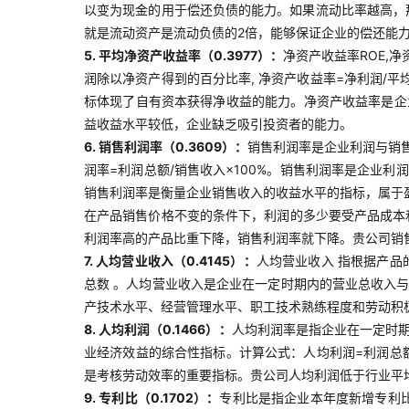
以变为现金的用于偿还负债的能力。如果流动比率越高，
就是流动资产是流动负债的2倍，能够保证企业的偿还能
5. 平均净资产收益率（0.3977）：
净资产收益率ROE,
润除以净资产得到的百分比率, 净资产收益率=净利润/平
标体现了自有资本获得净收益的能力。净资产收益率是企
益收益水平较低，企业缺乏吸引投资者的能力。
6. 销售利润率（0.3609）：
销售利润率是企业利润与销
润率=利润总额/销售收入×100%。销售利润率是企业
销售利润率是衡量企业销售收入的收益水平的指标，属于
在产品销售价格不变的条件下，利润的多少要受产品成本
利润率高的产品比重下降，销售利润率就下降。贵公司销
7. 人均营业收入（0.4145）：
人均营业收入 指根据产品
总数 。人均营业收入是企业在一定时期内的营业总收入
产技术水平、经营管理水平、职工技术熟练程度和劳动积
8. 人均利润（0.1466）：
人均利润率是指企业在一定时
业经济效益的综合性指标。计算公式：人均利润=利润总
是考核劳动效率的重要指标。贵公司人均利润低于行业平
9. 专利比（0.1702）：
专利比是指企业本年度新增专利