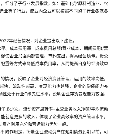
标，细分了子行业发展指数，如：基础化学原料制造业、农
造业等子行业，使业内企业可以按照不同的子行业各就各
2022年经营情况，对企业提出以下建议。
。成本费用率 =成本费用总额(营业成本、期间费用)/营
，促使企业加强内部管理，节约支出，提高经营质量。贵公
源配置等方式来降低成本费用率，从而提高自身的经济效益
转的情况，反映了企业对经济资源管理、运用的效率高低，
转越快，流动性越高，变现能力也越强，企业的偿债能力亦
动性处于行业C级先进水平，说明企业存货变现能力较强，
了多少次。流动资产周转率=主营业务收入净额/平均流动
，能创造更多的收入，体现了企业高效率的资产管理水平，
动资产利用充分和营运能力优势一般。
动比率的作用是，衡量企业流动资产在短期债务到期以前，可