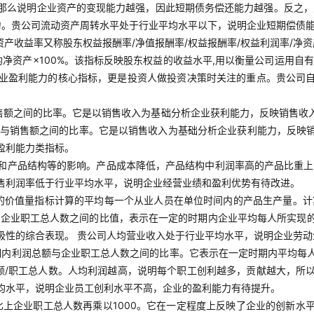
那么说明企业资产的变现能力越强，因此短期债务偿还能力越强。反之，则
力。贵公司流动资产周转水平处于行业平均水平以下，说明企业短期偿债
净资产收益率又称股东权益报酬率/净值报酬率/权益报酬率/权益利润率/净
均净资产×100%。该指标反映股东权益的收益水平,用以衡量公司运用
业盈利能力的核心指标，更是投资人做投资决策时关注的重点。贵公司
售额之间的比率。它是以销售收入为基础分析企业获利能力，反映销售收
利润与销售额之间的比率。它是以销售收入为基础分析企业获利能力，反
盈利能力类指标。
和产品结构等的影响。产品成本降低，产品结构中利润率高的产品比重上
售利润率低于行业平均水平，说明企业经营业绩和盈利优势有待改进。
的价值量指标计算的平均每一个从业人员在单位时间内的产品生产量。计
与企业职工总人数之间的比值，表示在一定的时期内企业平均每人所实现
极性的综合表现。 贵公司人均营业收入处于行业平均水平，说明企业劳
期内利润总额与企业职工总人数之间的比率。它表示在一定时期内平均每
额/职工总人数。人均利润越高，说明每个职工创利越多，贡献越大，所
均水平，说明企业员工创利水平不高，企业的盈利能力有待提升。
比上企业职工总人数再乘以1000。它在一定程度上反映了企业的创新水