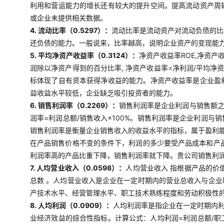
利用和营运能力的增长还有较大的提升空间。提高流动资产周
或企业未提供相关数据。
4. 流动比率（0.5297）：
流动比率是流动资产对流动负债的比
还负债的能力。一般说来，比率越高，说明企业资产的变现能
5. 平均净资产收益率（0.3124）：
净资产收益率ROE,净资产
润除以净资产得到的百分比率, 净资产收益率=净利润/平均净
标体现了自有资本获得净收益的能力。净资产收益率是企业盈
益收益水平较低，企业缺乏吸引投资者的能力。
6. 销售利润率（0.2269）：
销售利润率是企业利润与销售额
润率=利润总额/销售收入×100%。销售利润率是企业利润
销售利润率是衡量企业销售收入的收益水平的指标，属于盈利
在产品销售价格不变的条件下，利润的多少要受产品成本和产
利润率高的产品比重下降，销售利润率就下降。贵公司销售利
7. 人均营业收入（0.0598）：
人均营业收入 指根据产品的价
总数 。人均营业收入是企业在一定时期内的营业总收入与企
产技术水平、经营管理水平、职工技术熟练程度和劳动积极性
8. 人均利润（0.0909）：
人均利润率是指企业在一定时期内
业经济效益的综合性指标。计算公式：人均利润=利润总额/