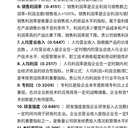
6. 销售利润率（0.4151）：
销售利润率是企业利润与销售额之
润率=利润总额/销售收入×100%。销售利润率是企业利润
销售利润率是衡量企业销售收入的收益水平的指标，属于盈利
在产品销售价格不变的条件下，利润的多少要受产品成本和产
利润率高的产品比重下降，销售利润率就下降。贵公司销售利
7. 人均营业收入（0.5447）：
人均营业收入 指根据产品的价
总数 。人均营业收入是企业在一定时期内的营业总收入与企
产技术水平、经营管理水平、职工技术熟练程度和劳动积极性的
8. 人均利润（0.2517）：
人均利润率是指企业在一定时期内利
业经济效益的综合性指标。计算公式：人均利润=利润总额/
是考核劳动效率的重要指标。贵公司人均利润处于行业平均水
9. 专利比（0.3209）：
专利比是指企业本年度新增专利比上企
重视，也对企业新技术的应用具有一定的战略储备。企业有效
术创新能力有待提高。
10. 研发强度（0.6461）：
研发强度是指企业研发投入占当期业
一定时间内用于研发的支出。企业总营业收入是指企业在一定
新的重要指标之一，是衡量公司研发经费投入情况和管理水平
11. 本科学历比（0.396）：
本科学历占比是指企业员工中拥有