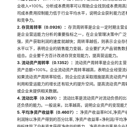
业收入×100%。分析成本费用率可以帮助企业找到成本费用
司成本费用控制能力低于行业平均水平，说明企业获利能力还
和竞争力。
2. 存货周转率（0.0926）：
存货周转率是企业一定时期主营
是企业营运能力分析的重要指标之一，在企业管理决策中广泛使
强，资产获取利润的速度就越快；周转率越低，则表示企业存
水平以下，表明企业的销售能力变弱，企业要扩大产品销售数
组合。企业要千方百计改进存货变现能力，提高营运能力。
3. 流动资产周转率（0.1352）：
流动资产周转率是企业的主营
资产总额×100%。企业流动资产周转率越高，表明企业经营
如果流动资产周转率较低，则企业应该采取措施提高流动资产
利用和营运能力的增长还有较大的提升空间。提高流动资产周
或企业未提供相关数据。
4. 流动比率（0.2631）：
流动比率是流动资产对流动负债的比
还负债的能力。一般说来，比率越高，说明企业资产的变现能
5. 平均净资产收益率（0.4607）：
净资产收益率ROE,净资
利润除以净资产得到的百分比率, 净资产收益率=净利润/平均
指标体现了自有资本获得净收益的能力。净资产收益率是企业