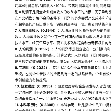
润率=利润总额/销售收入×100%。销售利润率是企业利润
销售利润率是衡量企业销售收入的收益水平的指标，属于盈利
在产品销售价格不变的条件下，利润的多少要受产品成本和产
利润率高的产品比重下降，销售利润率就下降。贵公司销售利
7. 人均营业收入（0.1944）：
人均营业收入 指根据产品的价
数 。人均营业收入是企业在一定时期内的营业总收入与企业
技术水平、经营管理水平、职工技术熟练程度和劳动积极性的
8. 人均利润（0.1597）：
人均利润率是指企业在一定时期内利
业经济效益的综合性指标。计算公式：人均利润=利润总额/
是考核劳动效率的重要指标。贵公司人均利润低于行业平均水
9. 专利比（0.2022）：
专利比是指企业本年度新增专利比上企
重视，也对企业新技术的应用具有一定的战略储备。企业有效
术创新能力有待提高。
10. 研发强度（0.3955）：
研发强度是指企业研发投入占当期
一定时间内用于研发的支出。企业总营业收入是指企业在一定
新的重要指标之一，是衡量公司研发经费投入情况和管理水平
11. 本科学历比（0.3395）：
本科学历占比是指企业员工中拥
前为企业培养、储备合适人才的方式，做好人才储备可以为企