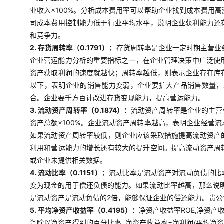
业收入×100%。分析成本费用率可以帮助企业找到成本费用
司成本费用控制能力低于行业平均水平，说明企业获利能力还
和竞争力。
2. 存货周转率（0.1791）：
存货周转率是企业一定时期主营业
企业营运能力分析的重要指标之一，在企业管理决策中广泛使用
资产获取利润的速度就越快；周转率越低，则表示企业存在库
以下，表明企业的销售能力变弱，企业要扩大产品销售数量，
合。企业要千方百计改进存货变现能力，提高营运能力。
3. 流动资产周转率（0.1874）：
流动资产周转率是企业的主营
资产总额×100%。企业流动资产周转率越高，表明企业经营
如果流动资产周转率较低，则企业应该采取措施提高流动资产
利用和营运能力的增长还有较大的提升空间。提高流动资产周
或企业未提供相关数据。
4. 流动比率（0.1151）：
流动比率是流动资产对流动负债的比率
变为现金的用于偿还负债的能力。如果流动比率越高，那么说明
是流动资产是流动负债的2倍，能够保证企业的偿还能力。贵
5. 平均净资产收益率（0.4195）：
净资产收益率ROE,净资产
润除以净资产得到的百分比率, 净资产收益率=净利润/平均净