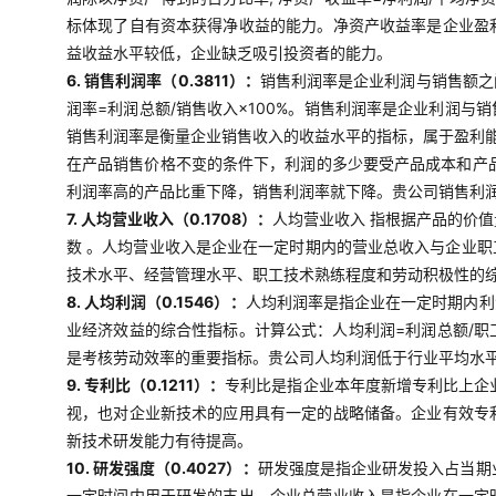
标体现了自有资本获得净收益的能力。净资产收益率是企业盈
益收益水平较低，企业缺乏吸引投资者的能力。
6. 销售利润率（0.3811）：
销售利润率是企业利润与销售额之
润率=利润总额/销售收入×100%。销售利润率是企业利润
销售利润率是衡量企业销售收入的收益水平的指标，属于盈利
在产品销售价格不变的条件下，利润的多少要受产品成本和产
利润率高的产品比重下降，销售利润率就下降。贵公司销售利
7. 人均营业收入（0.1708）：
人均营业收入 指根据产品的价
数 。人均营业收入是企业在一定时期内的营业总收入与企业
技术水平、经营管理水平、职工技术熟练程度和劳动积极性的
8. 人均利润（0.1546）：
人均利润率是指企业在一定时期内利
业经济效益的综合性指标。计算公式：人均利润=利润总额/
是考核劳动效率的重要指标。贵公司人均利润低于行业平均水
9. 专利比（0.1211）：
专利比是指企业本年度新增专利比上企
视，也对企业新技术的应用具有一定的战略储备。企业有效专
新技术研发能力有待提高。
10. 研发强度（0.4027）：
研发强度是指企业研发投入占当期
一定时间内用于研发的支出。企业总营业收入是指企业在一定