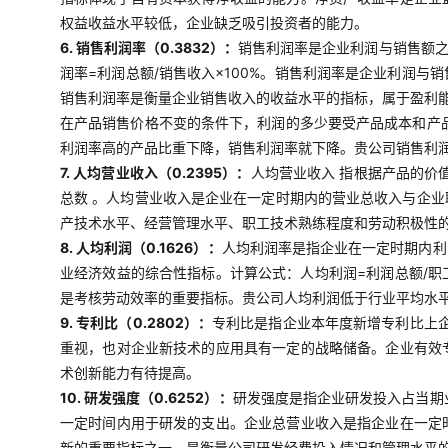
权益收益水平较低，企业缺乏吸引投资者的能力。
6. 销售利润率（0.3832）：
销售利润率是企业利润与销售额
润率=利润总额/销售收入×100%。销售利润率是企业利润
销售利润率是衡量企业销售收入的收益水平的指标，属于盈利
在产品销售价格不变的条件下，利润的多少要受产品成本和产
利润率高的产品比重下降，销售利润率就下降。贵公司销售利
7. 人均营业收入（0.2395）：
人均营业收入 指根据产品的价
总数 。人均营业收入是企业在一定时期内的营业总收入与企
产技术水平、经营管理水平、职工技术熟练程度和劳动积极性
8. 人均利润（0.1626）：
人均利润率是指企业在一定时期内利
业经济效益的综合性指标。计算公式：人均利润=利润总额/
是考核劳动效率的重要指标。贵公司人均利润低于行业平均水
9. 专利比（0.2802）：
专利比是指企业本年度新增专利比上企
重视，也对企业新技术的应用具有一定的战略储备。企业有效
术创新能力有待提高。
10. 研发强度（0.6252）：
研发强度是指企业研发投入占当期
一定时间内用于研发的支出。企业总营业收入是指企业在一定
新的重要指标之一，是衡量公司研发经费投入情况和管理水平