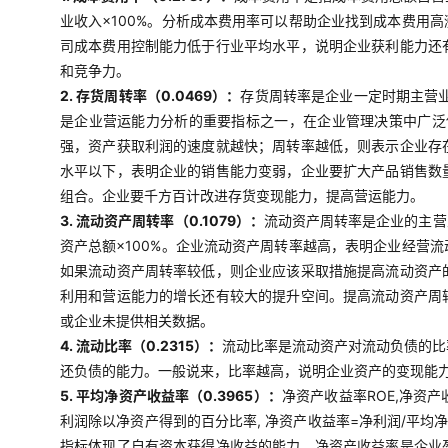
业收入×100%。分析成本费用率可以帮助企业找到成本费用
司成本费用控制能力低于行业平均水平，说明企业获利能力还
和竞争力。
2. 存货周转率（0.0469）：
存货周转率是企业一定时期主营
是企业营运能力分析的重要指标之一，在企业管理决策中广泛使
强，资产获取利润的速度就越快；周转率越低，则表示企业存
水平以下，表明企业的销售能力变弱，企业要扩大产品销售数
组合。企业要千方百计改进存货变现能力，提高营运能力。
3. 流动资产周转率（0.1079）：
流动资产周转率是企业的主营
资产总额×100%。企业流动资产周转率越高，表明企业经营
如果流动资产周转率较低，则企业应该采取措施提高流动资产
利用和营运能力的增长还有较大的提升空间。提高流动资产周
或企业未提供相关数据。
4. 流动比率（0.2315）：
流动比率是流动资产对流动负债的比
还负债的能力。一般说来，比率越高，说明企业资产的变现能
5. 平均净资产收益率（0.3965）：
净资产收益率ROE,净资
利润除以净资产得到的百分比率, 净资产收益率=净利润/平均
指标体现了自有资本获得净收益的能力。净资产收益率是企业