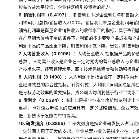
权益收益水平较低，企业缺乏吸引投资者的能力。
6. 销售利润率（0.4197）：
销售利润率是企业利润与销售额之
润率=利润总额/销售收入×100%。销售利润率是企业利润
销售利润率是衡量企业销售收入的收益水平的指标，属于盈利
在产品销售价格不变的条件下，利润的多少要受产品成本和产
利润率高的产品比重下降，销售利润率就下降。贵公司销售利
7. 人均营业收入（0.0196）：
人均营业收入 指根据产品的价
总数 。人均营业收入是企业在一定时期内的营业总收入与企
产技术水平、经营管理水平、职工技术熟练程度和劳动积极性
8. 人均利润（0.1498）：
人均利润率是指企业在一定时期内利
业经济效益的综合性指标。计算公式：人均利润=利润总额/
是考核劳动效率的重要指标。贵公司人均利润低于行业平均水
9. 专利比（0.0394）：
专利比是指企业本年度新增专利比上企
重视，也对企业新技术的应用具有一定的战略储备。企业有效
低，新技术研发能力有待提高。
10. 研发强度（0.3855）：
研发强度是指企业研发投入占当期
一定时间内用于研发的支出。企业总营业收入是指企业在一定
新的重要指标之一，是衡量公司研发经费投入情况和管理水平