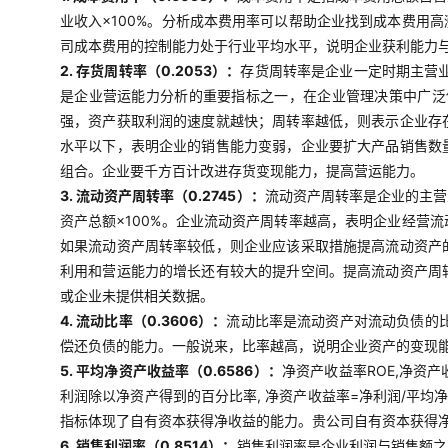
业收入×100%。分析成本费用率可以帮助企业找到成本费用
司成本费用的控制能力处于行业平均水平，说明企业获利能力
2. 存货周转率（0.2053）：
存货周转率是企业一定时期主营
是企业营运能力分析的重要指标之一，在企业管理决策中广泛使
强，资产获取利润的速度就越快；周转率越低，则表示企业存
水平以下，表明企业的销售能力变弱，企业要扩大产品销售数
组合。企业要千方百计改进存货变现能力，提高营运能力。
3. 流动资产周转率（0.2745）：
流动资产周转率是企业的主营
资产总额×100%。企业流动资产周转率越高，表明企业经营
如果流动资产周转率较低，则企业应该采取措施提高流动资产
利用和营运能力的增长还有较大的提升空间。提高流动资产周
或企业未提供相关数据。
4. 流动比率（0.3606）：
流动比率是流动资产对流动负债的比
偿还负债的能力。一般说来，比率越高，说明企业资产的变现
5. 平均净资产收益率（0.6586）：
净资产收益率ROE,净资
利润除以净资产得到的百分比率, 净资产收益率=净利润/平均
指标体现了自有资本获得净收益的能力。贵公司自有资本获得
6. 销售利润率（0.8514）：
销售利润率是企业利润与销售额之