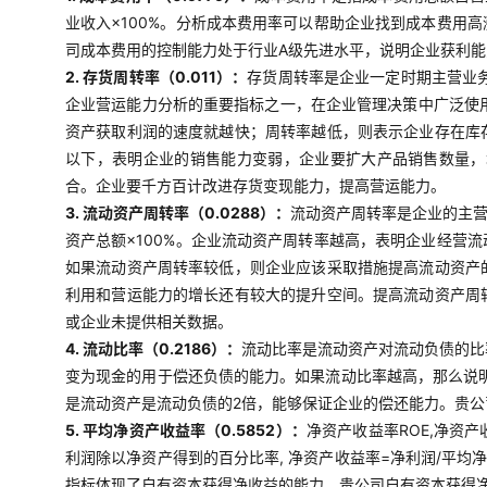
业收入×100%。分析成本费用率可以帮助企业找到成本费用
司成本费用的控制能力处于行业A级先进水平，说明企业获利
2. 存货周转率（0.011）：
存货周转率是企业一定时期主营业
企业营运能力分析的重要指标之一，在企业管理决策中广泛使用
资产获取利润的速度就越快；周转率越低，则表示企业存在库
以下，表明企业的销售能力变弱，企业要扩大产品销售数量，
合。企业要千方百计改进存货变现能力，提高营运能力。
3. 流动资产周转率（0.0288）：
流动资产周转率是企业的主营
资产总额×100%。企业流动资产周转率越高，表明企业经营
如果流动资产周转率较低，则企业应该采取措施提高流动资产
利用和营运能力的增长还有较大的提升空间。提高流动资产周
或企业未提供相关数据。
4. 流动比率（0.2186）：
流动比率是流动资产对流动负债的比
变为现金的用于偿还负债的能力。如果流动比率越高，那么说明
是流动资产是流动负债的2倍，能够保证企业的偿还能力。贵
5. 平均净资产收益率（0.5852）：
净资产收益率ROE,净资
利润除以净资产得到的百分比率, 净资产收益率=净利润/平均
指标体现了自有资本获得净收益的能力。贵公司自有资本获得