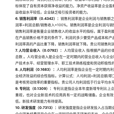
标体现了自有资本获得净收益的能力。净资产收益率是企业盈
益收益水平较低，企业缺乏吸引投资者的能力。
6. 销售利润率（0.4342）：
销售利润率是企业利润与销售额
润率=利润总额/销售收入×100%。销售利润率是企业利润
销售利润率是衡量企业销售收入的收益水平的指标，属于盈利
在产品销售价格不变的条件下，利润的多少要受产品成本和产
利润率高的产品比重下降，销售利润率就下降。贵公司销售利
7. 人均营业收入（0.0792）：
人均营业收入 指根据产品的价
总数 。人均营业收入是企业在一定时期内的营业总收入与企
产技术水平、经营管理水平、职工技术熟练程度和劳动积极性
8. 人均利润（0.1683）：
人均利润率是指企业在一定时期内利
业经济效益的综合性指标。计算公式：人均利润=利润总额/
是考核劳动效率的重要指标。贵公司人均利润低于行业平均水
9. 专利比（0.1309）：
专利比是指企业本年度新增专利比上企
重视，也对企业新技术的应用具有一定的战略储备。企业有效
低，新技术研发能力有待提高。
10. 研发强度（0.7313）：
研发强度是指企业研发投入占当期业
企业研发经费是指企业在一定时间内用于研发的支出。企业总