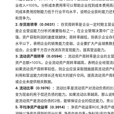
业收入×100%。分析成本费用率可以帮助企业找到成本费用
司成本费用控制能力低于行业平均水平，说明企业获利能力还
和竞争力。
2. 存货周转率（0.0631）：
存货周转率是企业一定时期主营
是企业营运能力分析的重要指标之一，在企业管理决策中广泛使
强，资产获取利润的速度就越快；周转率越低，则表示企业存
水平以下，表明企业的销售能力变弱，企业要扩大产品销售数
组合。企业要千方百计改进存货变现能力，提高营运能力。
3. 流动资产周转率（0.0594）：
流动资产周转率是企业的主营
资产总额×100%。企业流动资产周转率越高，表明企业经营
如果流动资产周转率较低，则企业应该采取措施提高流动资产
利用和营运能力的增长还有较大的提升空间。提高流动资产周
或企业未提供相关数据。
4. 流动比率（0.1976）：
流动比率是流动资产对流动负债的比
变为现金的用于偿还负债的能力。如果流动比率越高，那么说明
是流动资产是流动负债的2倍，能够保证企业的偿还能力。贵
5. 平均净资产收益率（0.3914）：
净资产收益率ROE,净资产
润除以净资产得到的百分比率, 净资产收益率=净利润/平均净