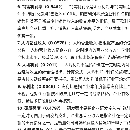
6. 销售利润率（0.5462）：
销售利润率是企业利润与销售额
润率=利润总额/销售收入×100%。销售利润率是企业利润
销售利润率是衡量企业销售收入的收益水平的指标，属于盈利
率高的产品比重上升，销售利润率就提高;反之，产品成本上
优势一般。
7. 人均营业收入（0.0578）：
人均营业收入 指根据产品的价
总数 。人均营业收入是企业在一定时期内的营业总收入与企
产技术水平、经营管理水平、职工技术熟练程度和劳动积极性
8. 人均利润（0.2011）：
人均利润率是指企业在一定时期内利
业经济效益的综合性指标。计算公式：人均利润=利润总额/
是考核劳动效率的重要指标。贵公司人均利润低于行业平均水
9. 专利比（0.0648）：
专利比是指企业本年度新增专利比上企
重视，也对企业新技术的应用具有一定的战略储备。企业有效
低，新技术研发能力有待提高。
10. 研发强度（0.4797）：
研发强度是指企业研发投入占当期业
一定时间内用于研发的支出。企业总营业收入是指企业在一定
新的重要指标之一，是衡量公司研发经费投入情况和管理水平
11. 本科学历比（0）：
贵公司该项指标计算结果为零，可能是