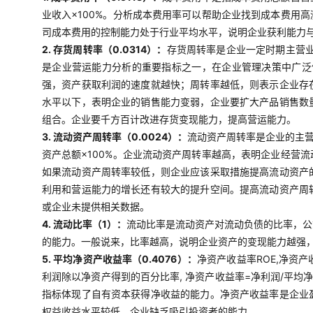
业收入×100%。分析成本费用率可以帮助企业找到成本费用
司成本费用的控制能力处于行业平均水平，说明企业获利能力
2. 存货周转率（0.0314）：
存货周转率是企业一定时期主营
是企业营运能力分析的重要指标之一，在企业管理决策中广泛使
强，资产获取利润的速度就越快；周转率越低，则表示企业存
水平以下，表明企业的销售能力变弱，企业要扩大产品销售数
组合。企业要千方百计改进存货变现能力，提高营运能力。
3. 流动资产周转率（0.0024）：
流动资产周转率是企业的主营
资产总额×100%。企业流动资产周转率越高，表明企业经营
如果流动资产周转率较低，则企业应该采取措施提高流动资产
利用和营运能力的增长还有较大的提升空间。提高流动资产周
或企业未提供相关数据。
4. 流动比率（1）：
流动比率是流动资产对流动负债的比率，公
的能力。一般说来，比率越高，说明企业资产的变现能力越强
5. 平均净资产收益率（0.4076）：
净资产收益率ROE,净资
利润除以净资产得到的百分比率, 净资产收益率=净利润/平均
指标体现了自有资本获得净收益的能力。净资产收益率是企业
权益收益水平较低，企业缺乏吸引投资者的能力。