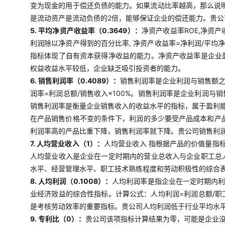
变为现金的用于偿还负债的能力。如果流动比率越高，那么说明
是流动资产是流动负债的2倍，能够保证企业的偿还能力。贵
5. 平均净资产收益率（0.3649）：
净资产收益率ROE,净资
利润除以净资产得到的百分比率, 净资产收益率=净利润/平均
指标体现了自有资本获得净收益的能力。净资产收益率是企业
权益收益水平较低，企业缺乏吸引投资者的能力。
6. 销售利润率（0.4089）：
销售利润率是企业利润与销售额
润率=利润总额/销售收入×100%。销售利润率是企业利润
销售利润率是衡量企业销售收入的收益水平的指标，属于盈利
在产品销售价格不变的条件下，利润的多少要受产品成本和产
利润率高的产品比重下降，销售利润率就下降。贵公司销售利
7. 人均营业收入（1）：
人均营业收入 指根据产品的价值量指
人均营业收入是企业在一定时期内的营业总收入与企业职工总
水平、经营管理水平、职工技术熟练程度和劳动积极性的综合表
8. 人均利润（0.1008）：
人均利润率是指企业在一定时期内利
业经济效益的综合性指标。计算公式：人均利润=利润总额/
是考核劳动效率的重要指标。贵公司人均利润低于行业平均水
9. 专利比（0）：
贵公司该项指标计算结果为零，可能是企业