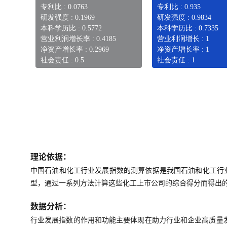
专利比 : 0.0763
专利比 : 0.935
研发强度 : 0.1969
研发强度 : 0.9834
本科学历比 : 0.5772
本科学历比 : 0.7335
营业利润增长率 : 0.4185
营业利润增长 : 1
净资产增长率 : 0.2969
净资产增长率 : 1
社会责任 : 0.5
社会责任 : 1
理论依据：
中国石油和化工行业发展指数的测算依据是我国石油和化工行
型，通过一系列方法计算这些化工上市公司的综合得分而得出
数据分析：
行业发展指数的作用和功能主要体现在助力行业和企业高质量