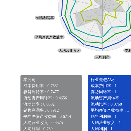
本公司
行业先进A级
成本费用率 : 0.7631
成本费用率 : 1
存货周转率 : 0.7477
存货周转率 : 1
流动资产周转率 : 0.4656
流动资产周转率 : 1
流动比率 : 0.0302
流动比率 : 0.9768
销售利润率 : 0.7912
平均净资产收益率 : 1
平均净资产收益率 : 0.6714
销售利润率 : 1
人均营业收入 : 0.3575
人均营业收入 : 1
人均利润 : 0.769
人均利润 : 1