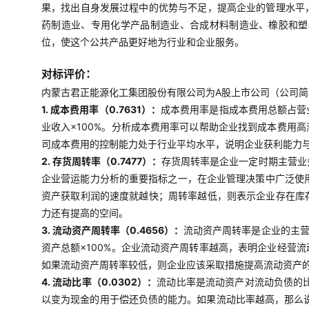
果，找出自身发展过程中的优势与不足，提高企业的管理水平
药制造业、专用化学产品制造业、合成材料制造业、橡胶和塑
位，使这个公共产品更好地为行业和企业服务。
对标评价：
内蒙古君正能源化工集团股份有限公司为A股上市公司（公司简称：
1. 成本费用率（0.7631）：
成本费用率是指成本费用总额占营
业收入×100%。分析成本费用率可以帮助企业找到成本费用
司成本费用的控制能力处于行业平均水平，说明企业获利能力
2. 存货周转率（0.7477）：
存货周转率是企业一定时期主营业
企业营运能力分析的重要指标之一，在企业管理决策中广泛使用
资产获取利润的速度就越快；周转率越低，则表示企业存在库
力还有提高的空间。
3. 流动资产周转率（0.4656）：
流动资产周转率是企业的主营
资产总额×100%。企业流动资产周转率越高，表明企业经营
如果流动资产周转率较低，则企业应该采取措施提高流动资产
4. 流动比率（0.0302）：
流动比率是流动资产对流动负债的比
以变为现金的用于偿还负债的能力。如果流动比率越高，那么说