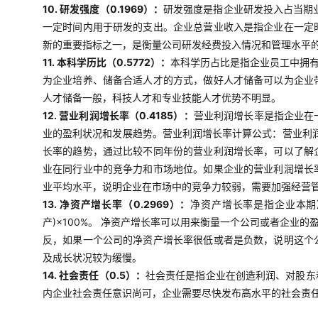
10. 研发强度（0.1969）：
研发强度是指企业研发投入占当期业
一定时间内用于研发的支出。企业总营业收入是指企业在一定
新的重要指标之一，是衡量公司研发经费投入情况和管理水平
11. 本科学历比（0.5772）：
本科学历占比是指企业员工中拥
为企业培养、储备合适人才的方式，做好人才储备可以为企业
人才储备一般，科技人才和专业技能人才优势不明显。
12. 营业利润增长率（0.4185）：
营业利润增长率是指企业在
业的盈利状况和发展趋势。营业利润增长率计算公式：营业利润
长率的趋势，通过比较不同年份的营业利润增长率，可以了解
业在同行业中的竞争力和市场地位。如果企业的营业利润增长
业平均水平，说明企业在市场中的竞争力较弱，需要加强经营
13. 净资产增长率（0.2969）：
净资产增长率是指企业本期
产)×100%。 净资产增长率可以用来衡量一个公司或者企
反，如果一个公司的净资产增长率很低或者是负数，说明这个
及成长状况较为缓慢。
14. 社会责任（0.5）：
社会责任是指企业在创造利润、对股东
内企业社会责任意识尚可，企业需要尽快发布高水平的社会责