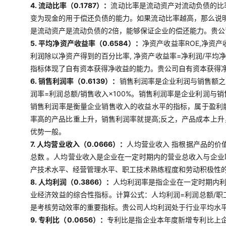
4. 流动比率（0.1787）：
流动比率是流动资产对流动负债的比
变为现金的用于偿还负债的能力。如果流动比率越高，那么说明
是流动资产是流动负债的2倍，能够保证企业的偿还能力。贵
5. 平均净资产收益率（0.6584）：
净资产收益率ROE,净资
利润除以净资产得到的百分比率, 净资产收益率=净利润/平均
指标体现了自有资本获得净收益的能力。贵公司自有资本获得
6. 销售利润率（0.6139）：
销售利润率是企业利润与销售额之
润率=利润总额/销售收入×100%。销售利润率是企业利润
销售利润率是衡量企业销售收入的收益水平的指标，属于盈利
率高的产品比重上升，销售利润率就提高;反之，产品成本上
优势一般。
7. 人均营业收入（0.0666）：
人均营业收入 指根据产品的价
总数 。人均营业收入是企业在一定时期内的营业总收入与企
产技术水平、经营管理水平、职工技术熟练程度和劳动积极性
8. 人均利润（0.3866）：
人均利润率是指企业在一定时期内
业经济效益的综合性指标。计算公式：人均利润=利润总额/
是考核劳动效率的重要指标。贵公司人均利润处于行业平均水
9. 专利比（0.0656）：
专利比是指企业本年度新增专利比上企