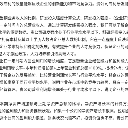
效专利的数量能够反映企业的创新能力和市场竞争力。贵公司专利研发
当期业务收入的比例。研发投入强度计算公式：研发投入强度=（企业研发
一定时间内的总营业收入。通过计算研发经费投入强度，我们可以了解
水平的重要数据。贵公司研发强度处于行业平均水平以下，科研经费投入
中拥有本科及其以上学历人数占企业总人数的比例，它在一点程度上反映
企业带来持续和稳定的发展，有效提升企业的人才竞争力，保证企业的
整人才激励政策，大力培养和引进高端人才。
业在一定时期内营业利润的增长幅度，它是衡量企业经营能力和盈利能
利润增长率=本年利润增长额÷上年营业利润总额×100%。指标分析
了解企业的发展趋势。比较营业利润增长率与行业平均水平：将企业的
增长率高于同行业平均水平，说明企业在市场中的竞争力较强，具有一
经营管理。贵公司营业利润增长率处于行业平均水平以下，说明企业的
本期净资产增加额与上期净资产总额的比率。净资产增长率的计算方法
者企业的盈利能力和财务健康状况。如果一个公司的净资产增长率很高，说
这个公司的盈利能力很差，财务状况也很不好，投资价值也不高。贵公