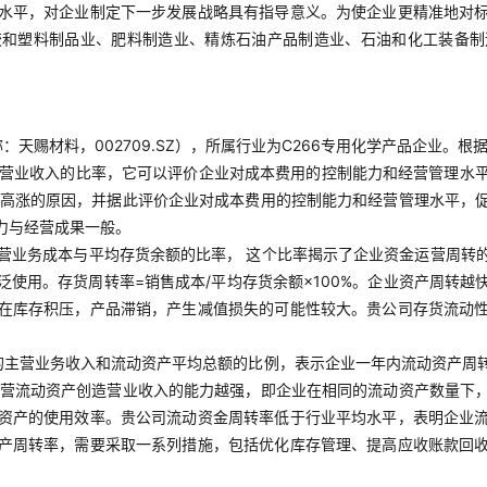
水平，对企业制定下一步发展战略具有指导意义。为使企业更精准地对
胶和塑料制品业、肥料制造业、精炼石油产品制造业、石油和化工装备制
天赐材料，002709.SZ），所属行业为C266专用化学产品企业。根
营业收入的比率，它可以评价企业对成本费用的控制能力和经营管理水平。
费用高涨的原因，并据此评价企业对成本费用的控制能力和经营管理水平，
力与经营成果一般。
营业务成本与平均存货余额的比率， 这个比率揭示了企业资金运营周转
使用。存货周转率=销售成本/平均存货余额×100%。企业资产周转
在库存积压，产品滞销，产生减值损失的可能性较大。贵公司存货流动
的主营业务收入和流动资产平均总额的比例，表示企业一年内流动资产周转
业经营流动资产创造营业收入的能力越强，即企业在相同的流动资产数量下
资产的使用效率。贵公司流动资金周转率低于行业平均水平，表明企业
产周转率，需要采取一系列措施，包括优化库存管理、提高应收账款回