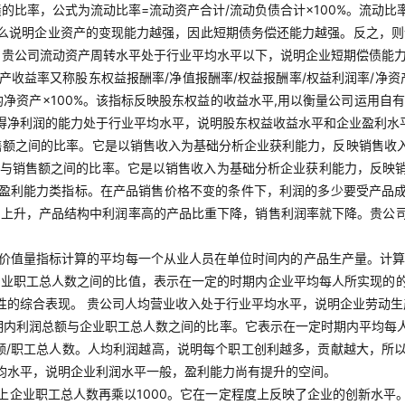
的比率，公式为流动比率=流动资产合计/流动负债合计×100%。流动
么说明企业资产的变现能力越强，因此短期债务偿还能力越强。反之，则说
。贵公司流动资产周转水平处于行业平均水平以下，说明企业短期偿债能
资产收益率又称股东权益报酬率/净值报酬率/权益报酬率/权益利润率/净
均净资产×100%。该指标反映股东权益的收益水平,用以衡量公司运用
得净利润的能力处于行业平均水平，说明股东权益收益水平和企业盈利水
售额之间的比率。它是以销售收入为基础分析企业获利能力，反映销售收
利润与销售额之间的比率。它是以销售收入为基础分析企业获利能力，反
盈利能力类指标。在产品销售价格不变的条件下，利润的多少要受产品
本上升，产品结构中利润率高的产品比重下降，销售利润率就下降。贵公
的价值量指标计算的平均每一个从业人员在单位时间内的产品生产量。计算
企业职工总人数之间的比值，表示在一定的时期内企业平均每人所实现的
性的综合表现。 贵公司人均营业收入处于行业平均水平，说明企业劳动
期内利润总额与企业职工总人数之间的比率。它表示在一定时期内平均每
额/职工总人数。人均利润越高，说明每个职工创利越多，贡献越大，所
均水平，说明企业利润水平一般，盈利能力尚有提升的空间。
上企业职工总人数再乘以1000。它在一定程度上反映了企业的创新水平