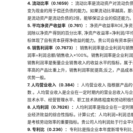
4. 流动比率（0.1659）：
流动比率是流动资产对流动负债
变为现金的用于偿还负债的能力。如果流动比率越高，那
是流动资产是流动负债的2倍，能够保证企业的偿还能力
5. 平均净资产收益率（0.761）：
净资产收益率ROE,净
润除以净资产得到的百分比率, 净资产收益率=净利润/平
标体现了自有资本获得净收益的能力。贵公司自有资本获
6. 销售利润率（0.7673）：
销售利润率是企业利润与销
润率=利润总额/销售收入×100%。销售利润率是企业
销售利润率是衡量企业销售收入的收益水平的指标，属于
率高的产品比重上升，销售利润率就提高;反之，产品成
优势一般。
7. 人均营业收入（0.384）：
人均营业收入 指根据产品
数 。人均营业收入是企业在一定时期内的营业总收入与
技术水平、经营管理水平、职工技术熟练程度和劳动积极
8. 人均利润（0.7626）：
人均利润率是指企业在一定时
业经济效益的综合性指标。计算公式：人均利润=利润总
是考核劳动效率的重要指标。贵公司人均利润处于行业平
9. 专利比（0.236）：
专利比是指企业本年度新增专利比