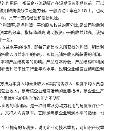
比率的作用是，衡量企业流动资产在短期债务到期以前，可以
明短期债务偿还能力弱。一般流动比率在2:1以上，也就
力弱，具有一定的经营和偿债风险。
资产利润率,是净利润与平均股东权益的百分比,是公司税后利
自有资本的效率。指标值越高,说明投资带来的收益越高。该指
平一般。
入收益水平的指标，即每元销售收入所获得的利润。销售利
映销售收入收益水平的指标，即每元销售收入所获得的利润。
成本和产品结构等的影响。产品成本降低，产品结构中利润
司销售利润率处于行业平均水平，说明企业经营业绩和盈利
方法为年度人均营业收入=年度销售收入÷年度平均人员总
的营业收入，是考核企业经济活动的重要指标，是企业生产
生产率优势和创造价值的能力不明显。
人实现的利润额。是一项侧重从劳动力利用的角度来评价企
以，又称人均贡献率。它既是考核企业利润水平的指标，也
。企业拥有的专利多，说明企业对技术重视，对知识产权重