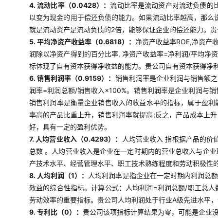
4. 流动比率（0.0428）：
流动比率是流动资产对流动负债的比
以变为现金的用于偿还负债的能力。如果流动比率越高，那么说
就是流动资产是流动负债的2倍，能够保证企业的偿还能力。
5. 平均净资产收益率（0.6818）：
净资产收益率ROE,净资产
润除以净资产得到的百分比率, 净资产收益率=净利润/平均净
标体现了自有资本获得净收益的能力。贵公司自有资本获得净
6. 销售利润率（0.9159）：
销售利润率是企业利润与销售额之
润率=利润总额/销售收入×100%。销售利润率是企业利润
销售利润率是衡量企业销售收入的收益水平的指标，属于盈利
率高的产品比重上升，销售利润率就提高;反之，产品成本上
好，具有一定的盈利优势。
7. 人均营业收入（0.4293）：
人均营业收入 指根据产品的价
总数 。人均营业收入是企业在一定时期内的营业总收入与企
产技术水平、经营管理水平、职工技术熟练程度和劳动积极性
8. 人均利润（1）：
人均利润率是指企业在一定时期内利润总
效益的综合性指标。计算公式：人均利润=利润总额/职工总
劳动效率的重要指标。贵公司人均利润处于行业A级先进水平
9. 专利比（0）：
贵公司该项指标计算结果为零，可能是企业