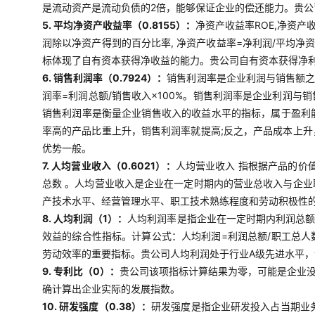
是流动资产是流动负债的2倍，能够保证企业的偿还能力。贵
5. 平均净资产收益率（0.8155）：
净资产收益率ROE,净资产
润除以净资产得到的百分比率, 净资产收益率=净利润/平均净
标体现了自有资本获得净收益的能力。贵公司自有资本获得净
6. 销售利润率（0.7924）：
销售利润率是企业利润与销售额之
润率=利润总额/销售收入×100%。销售利润率是企业利润
销售利润率是衡量企业销售收入的收益水平的指标，属于盈利
率高的产品比重上升，销售利润率就提高;反之，产品成本上
优势一般。
7. 人均营业收入（0.6021）：
人均营业收入 指根据产品的价
总数 。人均营业收入是企业在一定时期内的营业总收入与企
产技术水平、经营管理水平、职工技术熟练程度和劳动积极性的
8. 人均利润（1）：
人均利润率是指企业在一定时期内利润总
效益的综合性指标。计算公式：人均利润=利润总额/职工总
劳动效率的重要指标。贵公司人均利润处于行业A级先进水平
9. 专利比（0）：
贵公司该项指标计算结果为零，可能是企业
确计算出企业实际的发展指数。
10. 研发强度（0.38）：
研发强度是指企业研发投入占当期业务