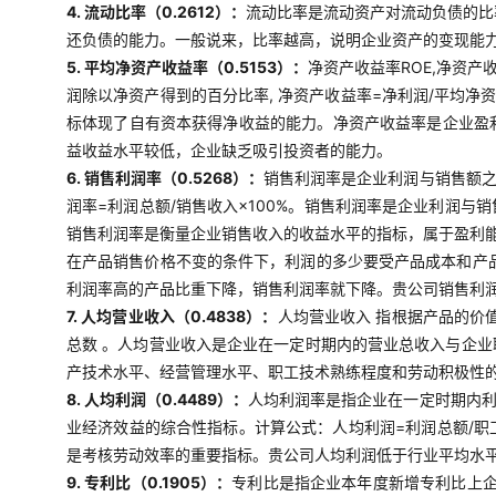
4. 流动比率（0.2612）：
流动比率是流动资产对流动负债的比
还负债的能力。一般说来，比率越高，说明企业资产的变现能
5. 平均净资产收益率（0.5153）：
净资产收益率ROE,净资产
润除以净资产得到的百分比率, 净资产收益率=净利润/平均净
标体现了自有资本获得净收益的能力。净资产收益率是企业盈
益收益水平较低，企业缺乏吸引投资者的能力。
6. 销售利润率（0.5268）：
销售利润率是企业利润与销售额
润率=利润总额/销售收入×100%。销售利润率是企业利润
销售利润率是衡量企业销售收入的收益水平的指标，属于盈利
在产品销售价格不变的条件下，利润的多少要受产品成本和产
利润率高的产品比重下降，销售利润率就下降。贵公司销售利
7. 人均营业收入（0.4838）：
人均营业收入 指根据产品的价
总数 。人均营业收入是企业在一定时期内的营业总收入与企
产技术水平、经营管理水平、职工技术熟练程度和劳动积极性
8. 人均利润（0.4489）：
人均利润率是指企业在一定时期内
业经济效益的综合性指标。计算公式：人均利润=利润总额/
是考核劳动效率的重要指标。贵公司人均利润低于行业平均水
9. 专利比（0.1905）：
专利比是指企业本年度新增专利比上企