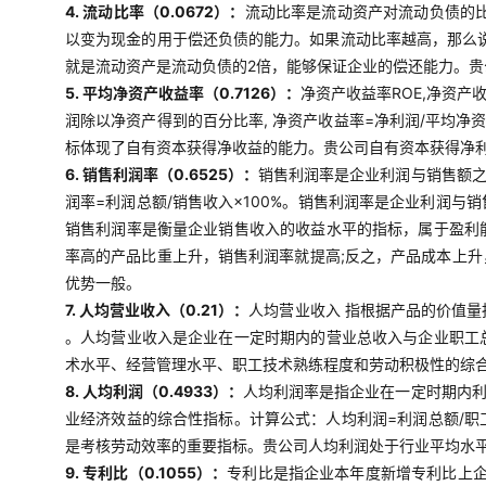
4. 流动比率（0.0672）：
流动比率是流动资产对流动负债的比
以变为现金的用于偿还负债的能力。如果流动比率越高，那么说
就是流动资产是流动负债的2倍，能够保证企业的偿还能力。
5. 平均净资产收益率（0.7126）：
净资产收益率ROE,净资产
润除以净资产得到的百分比率, 净资产收益率=净利润/平均净
标体现了自有资本获得净收益的能力。贵公司自有资本获得净
6. 销售利润率（0.6525）：
销售利润率是企业利润与销售额
润率=利润总额/销售收入×100%。销售利润率是企业利润
销售利润率是衡量企业销售收入的收益水平的指标，属于盈利
率高的产品比重上升，销售利润率就提高;反之，产品成本上
优势一般。
7. 人均营业收入（0.21）：
人均营业收入 指根据产品的价值
。人均营业收入是企业在一定时期内的营业总收入与企业职工
术水平、经营管理水平、职工技术熟练程度和劳动积极性的综
8. 人均利润（0.4933）：
人均利润率是指企业在一定时期内
业经济效益的综合性指标。计算公式：人均利润=利润总额/
是考核劳动效率的重要指标。贵公司人均利润处于行业平均水
9. 专利比（0.1055）：
专利比是指企业本年度新增专利比上企