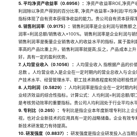
5. 平均净资产收益率（0.6956）：
净资产收益率ROE,净资
利润除以净资产得到的百分比率, 净资产收益率=净利润/平均
指标体现了自有资本获得净收益的能力。贵公司自有资本获得
6. 销售利润率（0.9175）：
销售利润率是企业利润与销售额之
润率=利润总额/销售收入×100%。销售利润率是企业利润
销售利润率是衡量企业销售收入的收益水平的指标，属于盈利
率高的产品比重上升，销售利润率就提高;反之，产品成本上
好，具有一定的盈利优势。
7. 人均营业收入（0.1056）：
人均营业收入 指根据产品的价
总数 。人均营业收入是企业在一定时期内的营业总收入与企
产技术水平、经营管理水平、职工技术熟练程度和劳动积极性
8. 人均利润（0.5829）：
人均利润率是指企业在一定时期内
业经济效益的综合性指标。计算公式：人均利润=利润总额/
是考核劳动效率的重要指标。贵公司人均利润处于行业平均水
9. 专利比（0.265）：
专利比是指企业本年度新增专利比上企
视，也对企业新技术的应用具有一定的战略储备。企业有效专
新技术研发能力有待提高。
10. 研发强度（0.8837）：
研发强度是指企业研发投入占当期业