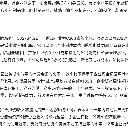
水平，对企业制定下一步发展战略具有指导意义。为使企业更精准地对
胶和塑料制品业、肥料制造业、精炼石油产品制造业、石油和化工装备制
股份，002734.SZ），所属行业为C263农药企业。根据该公司20
占营业收入的比率，它可以评价企业对成本费用的控制能力和经营管理水平
本费用高涨的原因，并据此评价企业对成本费用的控制能力和经营管理水平
力还有待改进，企业可以通过减少冗余流程，降低劳动力成本，优化资
营业务成本与平均存货余额的比率， 这个比率揭示了企业资金运营周转
使用。存货周转率=销售成本/平均存货余额×100%。企业资产周转
在库存积压，产品滞销，产生减值损失的可能性较大。在一般情况下，
数量，增强销售能力，就必须在原材料采购、生产过程中将投入、产品销
的主营业务收入和流动资产平均总额的比例，表示企业一年内流动资产周转
业经营流动资产创造营业收入的能力越强，即企业在相同的流动资产数量下
资产的使用效率。贵公司流动资产周转率处于行业平均水平，说明企业流