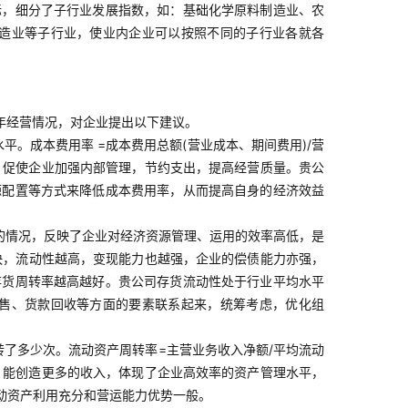
标，细分了子行业发展指数，如：基础化学原料制造业、农
造业等子行业，使业内企业可以按照不同的子行业各就各
23年经营情况，对企业提出以下建议。
。成本费用率 =成本费用总额(营业成本、期间费用)/营
，促使企业加强内部管理，节约支出，提高经营质量。贵公
源配置等方式来降低成本费用率，从而提高自身的经济效益
的情况，反映了企业对经济资源管理、运用的效率高低，是
越快，流动性越高，变现能力也越强，企业的偿债能力亦强，
存货周转率越高越好。贵公司存货流动性处于行业平均水平
售、货款回收等方面的要素联系起来，统筹考虑，优化组
了多少次。流动资产周转率=主营业务收入净额/平均流动
，能创造更多的收入，体现了企业高效率的资产管理水平，
动资产利用充分和营运能力优势一般。