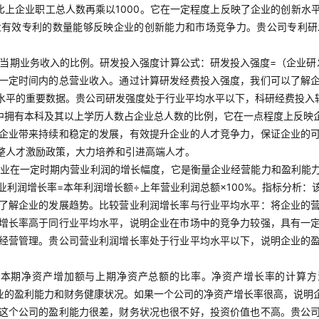
比上企业职工总人数再乘以1000。它在一定程度上反映了企业的创新水
业有效专利的数量能够反映企业的创新能力和市场竞争力。贵公司专利研
当期业务收入的比例。研发投入强度计算公式：研发投入强度=（企业研发
一定时间内的总营业收入。通过计算研发经费投入强度，我们可以了解
水平的重要数据。贵公司研发强度处于行业平均水平以下，科研经费投入
中拥有本科及其以上学历人数占企业总人数的比例，它在一点程度上反映
企业带来持续和稳定的发展，有效提升企业的人才竞争力，保证企业的
整人才激励政策，大力培养和引进高端人才。
业在一定时期内营业利润的增长幅度，它是衡量企业经营能力和盈利能
利润增长率=本年利润增长额÷上年营业利润总额×100%。指标分析
了解企业的发展趋势。比较营业利润增长率与行业平均水平：将企业的
增长率高于同行业平均水平，说明企业在市场中的竞争力较强，具有一
经营管理。贵公司营业利润增长率处于行业平均水平以下，说明企业的
本期净资产增加额与上期净资产总额的比率。净资产增长率的计算方法
者企业的盈利能力和财务健康状况。如果一个公司的净资产增长率很高，说
这个公司的盈利能力很差，财务状况也很不好，投资价值也不高。贵公