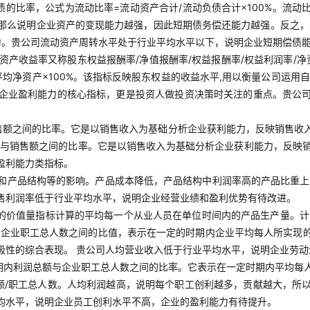
债的比率，公式为流动比率=流动资产合计/流动负债合计×100%。流
那么说明企业资产的变现能力越强，因此短期债务偿还能力越强。反之，则
力。贵公司流动资产周转水平处于行业平均水平以下，说明企业短期偿债
净资产收益率又称股东权益报酬率/净值报酬率/权益报酬率/权益利润率/
平均净资产×100%。该指标反映股东权益的收益水平,用以衡量公司运
企业盈利能力的核心指标，更是投资人做投资决策时关注的重点。贵公
售额之间的比率。它是以销售收入为基础分析企业获利能力，反映销售收
利润与销售额之间的比率。它是以销售收入为基础分析企业获利能力，反
盈利能力类指标。
和产品结构等的影响。产品成本降低，产品结构中利润率高的产品比重上
售利润率低于行业平均水平，说明企业经营业绩和盈利优势有待改进。
品的价值量指标计算的平均每一个从业人员在单位时间内的产品生产量。计
与企业职工总人数之间的比值，表示在一定的时期内企业平均每人所实现
极性的综合表现。 贵公司人均营业收入低于行业平均水平，说明企业劳
期内利润总额与企业职工总人数之间的比率。它表示在一定时期内平均每
额/职工总人数。人均利润越高，说明每个职工创利越多，贡献越大，所
均水平，说明企业员工创利水平不高，企业的盈利能力有待提升。