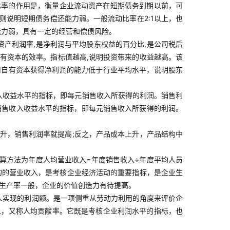
动比率的作用是，衡量企业流动资产在短期债务到期以前，可
说明短期债务偿还能力弱。一般流动比率在2:1以上，也
能力弱，具有一定的经营和偿债风险。
净资产利润率,是净利润与平均股东权益的百分比,是公司税后
用自有资本的效率。指标值越高,说明投资带来的收益越高。该
司自有资本获得净利润的能力低于行业平均水平，说明股东
入收益水平的指标，即每元销售收入所获得的利润。销售利
映销售收入收益水平的指标，即每元销售收入所获得的利润。
升，销售利润率就提高;反之，产品成本上升，产品结构中
算方法为年度人均营业收入=年度销售收入÷年度平均人员
的的营业收入，是考核企业经济活动的重要指标，是企业生
动生产率一般，企业的价值创造力有待提高。
人实现的利润额。是一项侧重从劳动力利用的角度来评价企
以，又称人均贡献率。它既是考核企业利润水平的指标，也