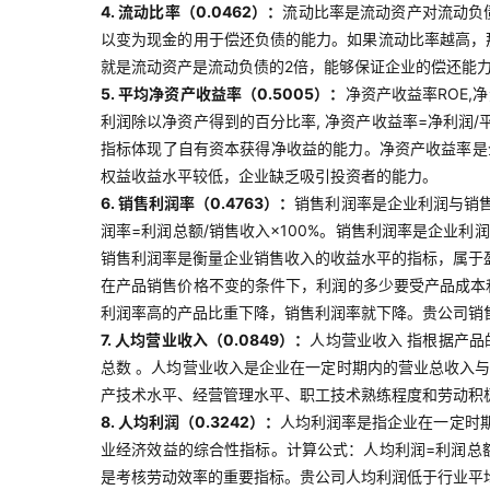
4. 流动比率（0.0462）：
流动比率是流动资产对流动负
以变为现金的用于偿还负债的能力。如果流动比率越高，
就是流动资产是流动负债的2倍，能够保证企业的偿还能
5. 平均净资产收益率（0.5005）：
净资产收益率ROE,
利润除以净资产得到的百分比率, 净资产收益率=净利润/
指标体现了自有资本获得净收益的能力。净资产收益率是
权益收益水平较低，企业缺乏吸引投资者的能力。
6. 销售利润率（0.4763）：
销售利润率是企业利润与销
润率=利润总额/销售收入×100%。销售利润率是企业
销售利润率是衡量企业销售收入的收益水平的指标，属于
在产品销售价格不变的条件下，利润的多少要受产品成本
利润率高的产品比重下降，销售利润率就下降。贵公司销
7. 人均营业收入（0.0849）：
人均营业收入 指根据产
总数 。人均营业收入是企业在一定时期内的营业总收入
产技术水平、经营管理水平、职工技术熟练程度和劳动积
8. 人均利润（0.3242）：
人均利润率是指企业在一定时
业经济效益的综合性指标。计算公式：人均利润=利润总
是考核劳动效率的重要指标。贵公司人均利润低于行业平