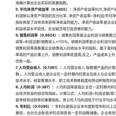
准确计算出企业实际的发展指数。
5. 平均净资产收益率（0.5455）：
净资产收益率ROE,净资
利润除以净资产得到的百分比率, 净资产收益率=净利润/平均
指标体现了自有资本获得净收益的能力。净资产收益率是企业
权益收益水平较低，企业缺乏吸引投资者的能力。
6. 销售利润率（0.5624）：
销售利润率是企业利润与销售额
润率=利润总额/销售收入×100%。销售利润率是企业利润
销售利润率是衡量企业销售收入的收益水平的指标，属于盈利
率高的产品比重上升，销售利润率就提高;反之，产品成本上
优势一般。
7. 人均营业收入（0.1361）：
人均营业收入 指根据产品的价
数 。人均营业收入是企业在一定时期内的营业总收入与企业
技术水平、经营管理水平、职工技术熟练程度和劳动积极性的
8. 人均利润（0.387）：
人均利润率是指企业在一定时期内利
业经济效益的综合性指标。计算公式：人均利润=利润总额/
是考核劳动效率的重要指标。贵公司人均利润低于行业平均水
9. 专利比（0.0295）：
专利比是指企业本年度新增专利比上企
重视，也对企业新技术的应用具有一定的战略储备。企业有效