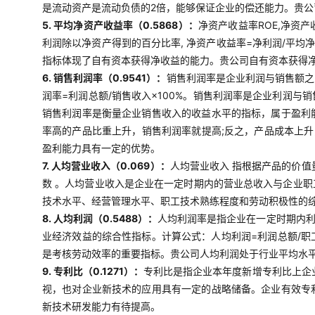
是流动资产是流动负债的2倍，能够保证企业的偿还能力。贵
5. 平均净资产收益率（0.5868）：
净资产收益率ROE,净资
利润除以净资产得到的百分比率, 净资产收益率=净利润/平均
指标体现了自有资本获得净收益的能力。贵公司自有资本获得
6. 销售利润率（0.9541）：
销售利润率是企业利润与销售额之
润率=利润总额/销售收入×100%。销售利润率是企业利润
销售利润率是衡量企业销售收入的收益水平的指标，属于盈利
率高的产品比重上升，销售利润率就提高;反之，产品成本上
盈利能力具有一定的优势。
7. 人均营业收入（0.069）：
人均营业收入 指根据产品的价
数 。人均营业收入是企业在一定时期内的营业总收入与企业
技术水平、经营管理水平、职工技术熟练程度和劳动积极性的
8. 人均利润（0.5488）：
人均利润率是指企业在一定时期内
业经济效益的综合性指标。计算公式：人均利润=利润总额/
是考核劳动效率的重要指标。贵公司人均利润处于行业平均水
9. 专利比（0.1271）：
专利比是指企业本年度新增专利比上企
视，也对企业新技术的应用具有一定的战略储备。企业有效专
新技术研发能力有待提高。