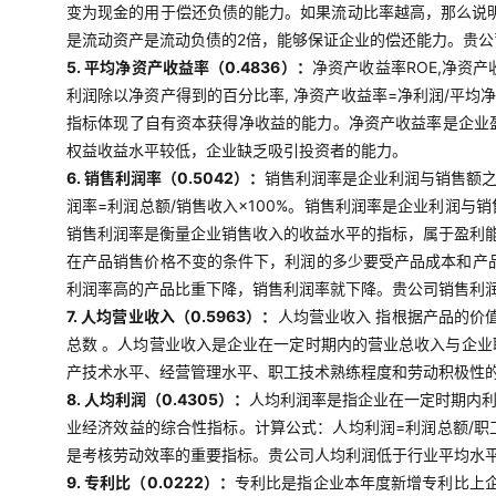
变为现金的用于偿还负债的能力。如果流动比率越高，那么说明
是流动资产是流动负债的2倍，能够保证企业的偿还能力。贵
5. 平均净资产收益率（0.4836）：
净资产收益率ROE,净资
利润除以净资产得到的百分比率, 净资产收益率=净利润/平均
指标体现了自有资本获得净收益的能力。净资产收益率是企业
权益收益水平较低，企业缺乏吸引投资者的能力。
6. 销售利润率（0.5042）：
销售利润率是企业利润与销售额
润率=利润总额/销售收入×100%。销售利润率是企业利润
销售利润率是衡量企业销售收入的收益水平的指标，属于盈利
在产品销售价格不变的条件下，利润的多少要受产品成本和产
利润率高的产品比重下降，销售利润率就下降。贵公司销售利
7. 人均营业收入（0.5963）：
人均营业收入 指根据产品的价
总数 。人均营业收入是企业在一定时期内的营业总收入与企
产技术水平、经营管理水平、职工技术熟练程度和劳动积极性
8. 人均利润（0.4305）：
人均利润率是指企业在一定时期内
业经济效益的综合性指标。计算公式：人均利润=利润总额/
是考核劳动效率的重要指标。贵公司人均利润低于行业平均水
9. 专利比（0.0222）：
专利比是指企业本年度新增专利比上企