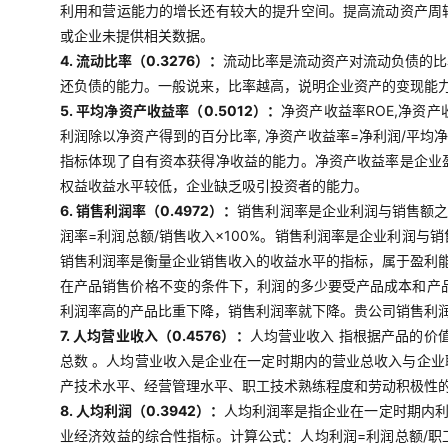
利用和营运能力的增长还有较大的提升空间。提高流动资产周
或企业未提供相关数据。
4. 流动比率（0.3276）：
流动比率是流动资产对流动负债的比
还负债的能力。一般说来，比率越高，说明企业资产的变现能
5. 平均净资产收益率（0.5012）：
净资产收益率ROE,净资
利润除以净资产得到的百分比率, 净资产收益率=净利润/平均
指标体现了自有资本获得净收益的能力。净资产收益率是企业
权益收益水平较低，企业缺乏吸引投资者的能力。
6. 销售利润率（0.4972）：
销售利润率是企业利润与销售额之
润率=利润总额/销售收入×100%。销售利润率是企业利润
销售利润率是衡量企业销售收入的收益水平的指标，属于盈利
在产品销售价格不变的条件下，利润的多少要受产品成本和产
利润率高的产品比重下降，销售利润率就下降。贵公司销售利
7. 人均营业收入（0.4576）：
人均营业收入 指根据产品的价
总数 。人均营业收入是企业在一定时期内的营业总收入与企
产技术水平、经营管理水平、职工技术熟练程度和劳动积极性
8. 人均利润（0.3942）：
人均利润率是指企业在一定时期内
业经济效益的综合性指标。计算公式：人均利润=利润总额/