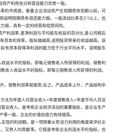
动资产利用充分和营运能力优势一般。
动比率的作用是，衡量企业流动资产在短期债务到期以前，可
说明短期债务偿还能力弱。一般流动比率在2:1以上，也
能力弱，具有一定的经营和偿债风险。
净资产利润率,是净利润与平均股东权益的百分比,是公司税后
用自有资本的效率。指标值越高,说明投资带来的收益越高。该
司自有资本获得净利润的能力低于行业平均水平，说明股东
入收益水平的指标，即每元销售收入所获得的利润。销售利
映销售收入收益水平的指标，即每元销售收入所获得的利润。
升，销售利润率就提高;反之，产品成本上升，产品结构中
方法为年度人均营业收入=年度销售收入÷年度平均人员总
的营业收入，是考核企业经济活动的重要指标，是企业生产
生产率一般，企业的价值创造力有待提高。
人实现的利润额。是一项侧重从劳动力利用的角度来评价企
以，又称人均贡献率。它既是考核企业利润水平的指标，也