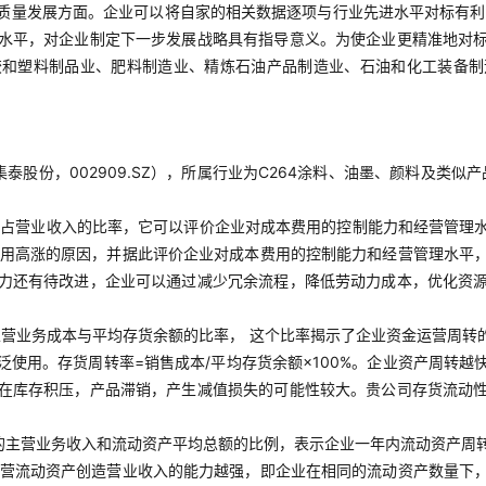
质量发展方面。企业可以将自家的相关数据逐项与行业先进水平对标有利
水平，对企业制定下一步发展战略具有指导意义。为使企业更精准地对
胶和塑料制品业、肥料制造业、精炼石油产品制造业、石油和化工装备制
股份，002909.SZ），所属行业为C264涂料、油墨、颜料及类似
占营业收入的比率，它可以评价企业对成本费用的控制能力和经营管理水平
本费用高涨的原因，并据此评价企业对成本费用的控制能力和经营管理水平
力还有待改进，企业可以通过减少冗余流程，降低劳动力成本，优化资
营业务成本与平均存货余额的比率， 这个比率揭示了企业资金运营周转
使用。存货周转率=销售成本/平均存货余额×100%。企业资产周转
在库存积压，产品滞销，产生减值损失的可能性较大。贵公司存货流动
的主营业务收入和流动资产平均总额的比例，表示企业一年内流动资产周转
业经营流动资产创造营业收入的能力越强，即企业在相同的流动资产数量下