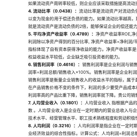
如果流动资产周转率较低，则企业应该采取措施提高流动
4. 流动比率（0.0438）：
流动比率是流动资产对流动负
以变为现金的用于偿还负债的能力。如果流动比率越高，
就是流动资产是流动负债的2倍，能够保证企业的偿还能
5. 平均净资产收益率（0.4789）：
净资产收益率ROE,
利润除以净资产得到的百分比率, 净资产收益率=净利润/
指标体现了自有资本获得净收益的能力。净资产收益率是
权益收益水平较低，企业缺乏吸引投资者的能力。
6. 销售利润率（0.4616）：
销售利润率是企业利润与销
润率=利润总额/销售收入×100%。销售利润率是企业
销售利润率是衡量企业销售收入的收益水平的指标，属于
在产品销售价格不变的条件下，利润的多少要受产品成本
利润率高的产品比重下降，销售利润率就下降。贵公司销
7. 人均营业收入（0.1801）：
人均营业收入 指根据产品
数 。人均营业收入是企业在一定时期内的营业总收入与
技术水平、经营管理水平、职工技术熟练程度和劳动积极
8. 人均利润（0.3216）：
人均利润率是指企业在一定时
业经济效益的综合性指标。计算公式：人均利润=利润总