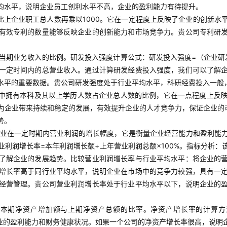
均水平，说明企业员工创利水平不高，企业的盈利能力有待提升。
比上企业职工总人数再乘以1000。它在一定程度上反映了企业的创新水
有效专利的数量能够反映企业的创新能力和市场竞争力。贵公司专利研
当期业务收入的比例。研发投入强度计算公式：研发投入强度=（企业研发
一定时间内的总营业收入。通过计算研发经费投入强度，我们可以了解
水平的重要数据。贵公司研发强度处于行业平均水平，科研经费投入一般
中拥有本科及其以上学历人数占企业总人数的比例，它在一点程度上反
为企业带来持续和稳定的发展，有效提升企业的人才竞争力，保证企业的
势。
业在一定时期内营业利润的增长幅度，它是衡量企业经营能力和盈利能
利润增长率=本年利润增长额÷上年营业利润总额×100%。指标分析
了解企业的发展趋势。比较营业利润增长率与行业平均水平：将企业的
增长率高于同行业平均水平，说明企业在市场中的竞争力较强，具有一
经营管理。贵公司营业利润增长率处于行业平均水平以下，说明企业的
本期净资产增加额与上期净资产总额的比率。净资产增长率的计算方法
者企业的盈利能力和财务健康状况。如果一个公司的净资产增长率很高，说