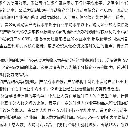
资产的使用效率。贵公司流动资产周转率处于行业平均水平，说明企业流
债的比率，公式为流动比率=流动资产合计/流动负债合计×100%。流
那么说明企业资产的变现能力越强，因此短期债务偿还能力越强。反之，则
力。贵公司流动资产周转水平处于行业平均水平以下，说明企业短期偿债
净资产收益率又称股东权益报酬率/净值报酬率/权益报酬率/权益利润率/
平均净资产×100%。该指标反映股东权益的收益水平,用以衡量公司运
企业盈利能力的核心指标，更是投资人做投资决策时关注的重点。贵公
售额之间的比率。它是以销售收入为基础分析企业获利能力，反映销售收
利润与销售额之间的比率。它是以销售收入为基础分析企业获利能力，反
盈利能力类指标。
和产品结构等的影响。产品成本降低，产品结构中利润率高的产品比重上
售利润率低于行业平均水平，说明企业经营业绩和盈利优势有待改进。
的价值量指标计算的平均每一个从业人员在单位时间内的产品生产量。计算
企业职工总人数之间的比值，表示在一定的时期内企业平均每人所实现的
性的综合表现。 贵公司人均营业收入低于行业平均水平，说明企业劳动
期内利润总额与企业职工总人数之间的比率。它表示在一定时期内平均每
额/职工总人数。人均利润越高，说明每个职工创利越多，贡献越大，所