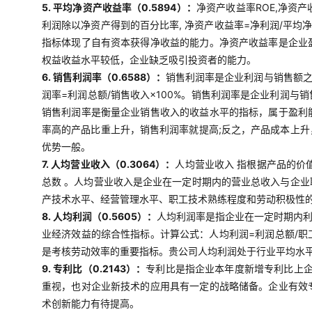
5. 平均净资产收益率（0.5894）：
净资产收益率ROE,净资
利润除以净资产得到的百分比率, 净资产收益率=净利润/平均
指标体现了自有资本获得净收益的能力。净资产收益率是企业
权益收益水平较低，企业缺乏吸引投资者的能力。
6. 销售利润率（0.6588）：
销售利润率是企业利润与销售额
润率=利润总额/销售收入×100%。销售利润率是企业利润
销售利润率是衡量企业销售收入的收益水平的指标，属于盈利
率高的产品比重上升，销售利润率就提高;反之，产品成本上
优势一般。
7. 人均营业收入（0.3064）：
人均营业收入 指根据产品的价
总数 。人均营业收入是企业在一定时期内的营业总收入与企
产技术水平、经营管理水平、职工技术熟练程度和劳动积极性
8. 人均利润（0.5605）：
人均利润率是指企业在一定时期内
业经济效益的综合性指标。计算公式：人均利润=利润总额/
是考核劳动效率的重要指标。贵公司人均利润处于行业平均水
9. 专利比（0.2143）：
专利比是指企业本年度新增专利比上企
重视，也对企业新技术的应用具有一定的战略储备。企业有效
术创新能力有待提高。