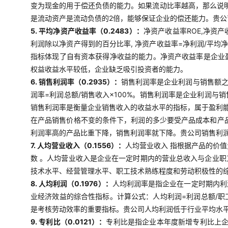
变为现金的用于偿还负债的能力。如果流动比率越高，那么说明
是流动资产是流动负债的2倍，能够保证企业的偿还能力。贵
5. 平均净资产收益率（0.2483）：
净资产收益率ROE,净资
利润除以净资产得到的百分比率, 净资产收益率=净利润/平均
指标体现了自有资本获得净收益的能力。净资产收益率是企业
权益收益水平较低，企业缺乏吸引投资者的能力。
6. 销售利润率（0.2935）：
销售利润率是企业利润与销售额
润率=利润总额/销售收入×100%。销售利润率是企业利润
销售利润率是衡量企业销售收入的收益水平的指标，属于盈利
在产品销售价格不变的条件下，利润的多少要受产品成本和产
利润率高的产品比重下降，销售利润率就下降。贵公司销售利
7. 人均营业收入（0.1556）：
人均营业收入 指根据产品的价
数 。人均营业收入是企业在一定时期内的营业总收入与企业
技术水平、经营管理水平、职工技术熟练程度和劳动积极性的
8. 人均利润（0.1976）：
人均利润率是指企业在一定时期内利
业经济效益的综合性指标。计算公式：人均利润=利润总额/
是考核劳动效率的重要指标。贵公司人均利润低于行业平均水
9. 专利比（0.0121）：
专利比是指企业本年度新增专利比上企