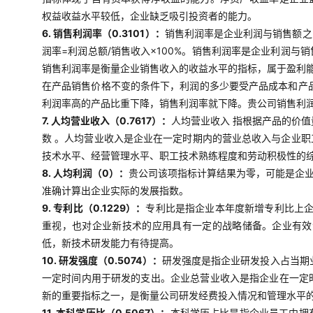
权益收益水平较低，企业缺乏吸引投资者的能力。
6. 销售利润率（0.3101）：
销售利润率是企业利润与销售额之
润率=利润总额/销售收入×100%。销售利润率是企业利润
销售利润率是衡量企业销售收入的收益水平的指标，属于盈利
在产品销售价格不变的条件下，利润的多少要受产品成本和产
利润率高的产品比重下降，销售利润率就下降。贵公司销售利
7. 人均营业收入（0.7617）：
人均营业收入 指根据产品的价
数 。人均营业收入是企业在一定时期内的营业总收入与企业
技术水平、经营管理水平、职工技术熟练程度和劳动积极性的
8. 人均利润（0）：
贵公司该项指标计算结果为零，可能是企
准确计算出企业实际的发展指数。
9. 专利比（0.1229）：
专利比是指企业本年度新增专利比上企
重视，也对企业新技术的应用具有一定的战略储备。企业有效
低，新技术研发能力有待提高。
10. 研发强度（0.5074）：
研发强度是指企业研发投入占当期
一定时间内用于研发的支出。企业总营业收入是指企业在一定
新的重要指标之一，是衡量公司研发经费投入情况和管理水平
11. 本科学历比（0.5067）：
本科学历占比是指企业员工中拥