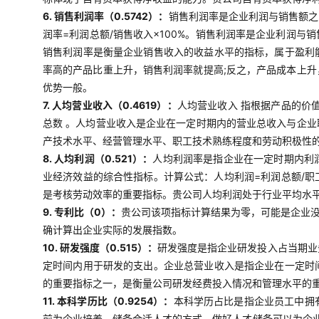
6. 销售利润率（0.5742）：
销售利润率是企业利润与销售额之
润率=利润总额/销售收入×100%。销售利润率是企业利润
销售利润率是衡量企业销售收入的收益水平的指标，属于盈利
率高的产品比重上升，销售利润率就提高;反之，产品成本上
优势一般。
7. 人均营业收入（0.4619）：
人均营业收入 指根据产品的价
总数 。人均营业收入是企业在一定时期内的营业总收入与企
产技术水平、经营管理水平、职工技术熟练程度和劳动积极性
8. 人均利润（0.521）：
人均利润率是指企业在一定时期内利
业经济效益的综合性指标。计算公式：人均利润=利润总额/
是考核劳动效率的重要指标。贵公司人均利润处于行业平均水
9. 专利比（0）：
贵公司该项指标计算结果为零，可能是企业
确计算出企业实际的发展指数。
10. 研发强度（0.515）：
研发强度是指企业研发投入占当期业
定时间内用于研发的支出。企业总营业收入是指企业在一定时
的重要指标之一，是衡量公司研发经费投入情况和管理水平的
11. 本科学历比（0.9254）：
本科学历占比是指企业员工中拥
前为企业培养、储备合适人才的方式，做好人才储备可以为企