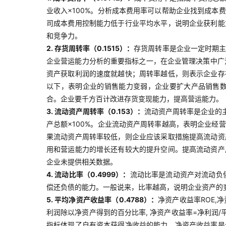
业收入×100%。分析成本费用率可以帮助企业找到成
司成本费用控制能力低于行业平均水平，说明企业获利能
和竞争力。
2. 存货周转率（0.1515）：
存货周转率是企业一定时期主
企业营运能力分析的重要指标之一，在企业管理决策中广泛
资产获取利润的速度就越快；周转率越低，则表示企业存
以下，表明企业的销售能力变弱，企业要扩大产品销售
合。企业要千方百计改进存货变现能力，提高营运能力。
3. 流动资产周转率（0.153）：
流动资产周转率是企业的
产总额×100%。企业流动资产周转率越高，表明企业
果流动资产周转率较低，则企业应该采取措施提高流动资
用和营运能力的增长还有较大的提升空间。提高流动资产
企业未提供相关数据。
4. 流动比率（0.4999）：
流动比率是流动资产对流动负
偿还负债的能力。一般说来，比率越高，说明企业资产的
5. 平均净资产收益率（0.4788）：
净资产收益率ROE,
利润除以净资产得到的百分比率, 净资产收益率=净利润/
指标体现了自有资本获得净收益的能力。净资产收益率是