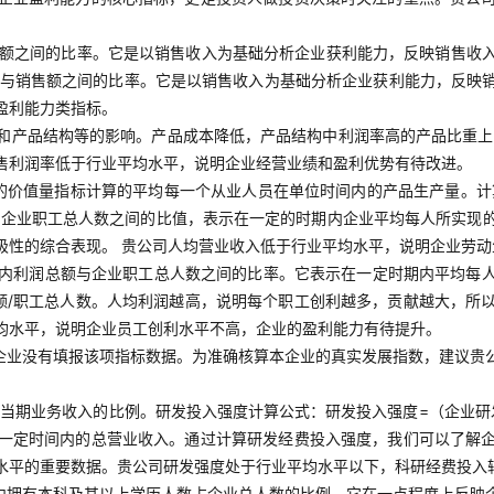
额之间的比率。它是以销售收入为基础分析企业获利能力，反映销售收
利润与销售额之间的比率。它是以销售收入为基础分析企业获利能力，反
盈利能力类指标。
和产品结构等的影响。产品成本降低，产品结构中利润率高的产品比重上
售利润率低于行业平均水平，说明企业经营业绩和盈利优势有待改进。
的价值量指标计算的平均每一个从业人员在单位时间内的产品生产量。计
与企业职工总人数之间的比值，表示在一定的时期内企业平均每人所实现
极性的综合表现。 贵公司人均营业收入低于行业平均水平，说明企业劳
内利润总额与企业职工总人数之间的比率。它表示在一定时期内平均每
额/职工总人数。人均利润越高，说明每个职工创利越多，贡献越大，所
均水平，说明企业员工创利水平不高，企业的盈利能力有待提升。
企业没有填报该项指标数据。为准确核算本企业的真实发展指数，建议贵
当期业务收入的比例。研发投入强度计算公式：研发投入强度=（企业研发
一定时间内的总营业收入。通过计算研发经费投入强度，我们可以了解
水平的重要数据。贵公司研发强度处于行业平均水平以下，科研经费投入
中拥有本科及其以上学历人数占企业总人数的比例，它在一点程度上反映