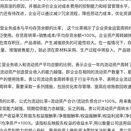
本费用高涨的原因，并据此评价企业对成本费用的控制能力和经营管理水平
力还有待改进，企业可以通过减少冗余流程，降低劳动力成本，优化资
营业务成本与平均存货余额的比率， 这个比率揭示了企业资金运营周转
使用。存货周转率=销售成本/平均存货余额×100%。企业资产周转
在库存积压，产品滞销，产生减值损失的可能性较大。在一般情况下，
数量，增强销售能力，就必须在原材料采购、生产过程中将投入、产品销
主营业务收入和流动资产平均总额的比例，表示企业一年内流动资产周转了
经营流动资产创造营业收入的能力越强，即企业在相同的流动资产数量下，
产的使用效率。贵公司流动资金周转率低于行业平均水平，表明企业流
周转率，需要采取一系列措施，包括优化库存管理、提高应收账款回收
债的比率，公式为流动比率=流动资产合计/流动负债合计×100%。用
变现能力越强，短期偿债能力亦越强；反之则弱。贵公司流动资产周转水
净资产收益率又称股东权益报酬率/净值报酬率/权益报酬率/权益利润率/
平均净资产×100%。该指标反映股东权益的收益水平,用以衡量公司运
企业盈利能力的核心指标，更是投资人做投资决策时关注的重点。贵公