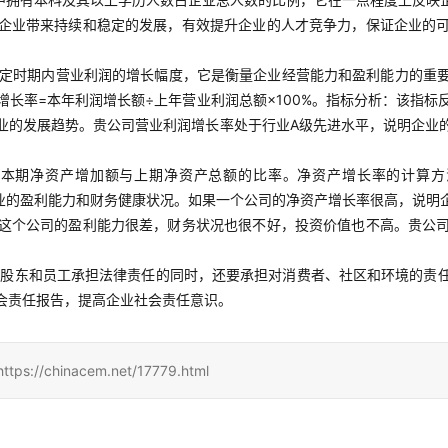
企业带来持续和稳定的发展，有效提升企业的人才竞争力，保证企业的
定时期内营业利润的增长幅度，它是衡量企业经营能力和盈利能力的重
长率=本年利润增长额÷上年营业利润总额×100%。指标分析：该指
业的发展趋势。贵公司营业利润增长率处于行业A级先进水平，说明企业
本期净资产增加额与上期净资产总额的比率。净资产增长率的计算方法
者企业的盈利能力和财务健康状况。如果一个公司的净资产增长率很高，说
这个公司的盈利能力很差，财务状况也很不好，投资价值也不高。贵公
对股东和员工承担法律责任的同时，还要承担对消费者、社区和环境的责
会责任报告，提高企业社会责任意识。
inacem.net/17779.html