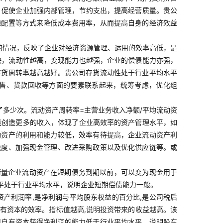
，促使企业加强内部管理，节约支出，提高经营质量。贵公
源配置等方式来降低成本费用率，从而提高自身的经济效益
的情况，反映了企业对经济资源管理、运用的效率高低，是
越快，流动性越高，变现能力也越强，企业的偿债能力亦强，
存货周转率越高越好。贵公司存货流动性处于行业平均水平
售、货款回收等方面的要素联系起来，统筹考虑，优化组
多少次。流动资产周转率=主营业务收入净额/平均流动资
能创造更多的收入，体现了企业高效率的资产管理水平，如
动资产的利用和能力较低，效率有待提高，企业流动资产利
速度、加强现金管理、改进采购政策以及优化供应链等。或
来衡量企业流动资产在短期债务到期以前，可以变为现金用于
平处于行业平均水平，说明企业短期偿债能力一般。
净资产利润率,是净利润与平均股东权益的百分比,是公司税后
用自有资本的效率。指标值越高,说明投资带来的收益越高。该
司自有资本获得净利润的能力低于行业平均水平，说明股东