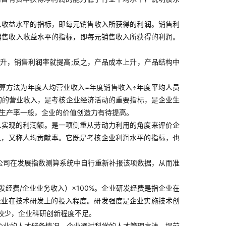
入收益水平的指标，即每元销售收入所获得的利润。销售利
映销售收入收益水平的指标，即每元销售收入所获得的利润。
升，销售利润率就提高;反之，产品成本上升，产品结构中
算方法为年度人均营业收入=年度销售收入÷年度平均人员
的的营业收入，是考核企业经济活动的重要指标，是企业生
动生产率一般，企业的价值创造力有待提高。
人实现的利润额。是一项侧重从劳动力利用的角度来评价企
以，又称人均贡献率。它既是考核企业利润水平的指标，也
公司在发展指数测算系统中自行重新补报该项数据，从而准
经费/企业业务收入）×100%。企业研发经费是指企业在
企业在技术研发上的投入程度。研发强度是企业实施技术创
较少，企业科研创新程度不足。
企业的人才储备情况。企业通过科学的人才管理方法，提前