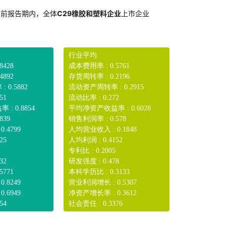
当前报告期内，全体
C29橡胶和塑料企业
上市企业
行业平均
8428
成本费用率 : 0.5761
4892
存货周转率 : 0.2196
0.5882
流动资产周转率 : 0.2915
51
流动比率 : 0.272
: 0.8854
平均净资产收益率 : 0.6028
839
销售利润率 : 0.578
.4799
人均营业收入 : 0.1848
25
人均利润 : 0.4152
专利比 : 0.2005
32
研发强度 : 0.478
5771
本科学历比 : 0.3133
.8249
营业利润增长 : 0.5307
.6949
净资产增长率 : 0.3612
54
社会责任 : 0.3376