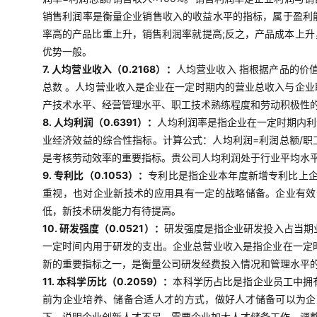
销售利润率是衡量企业销售收入的收益水平的指标，属于盈利
率高的产品比重上升，销售利润率就提高;反之，产品成本上
优势一般。
7. 人均营业收入（0.2168）：
人均营业收入 指根据产品的价
总数 。人均营业收入是企业在一定时期内的营业总收入与企
产技术水平、经营管理水平、职工技术熟练程度和劳动积极性
8. 人均利润（0.6391）：
人均利润率是指企业在一定时期内利
业经济效益的综合性指标。计算公式：人均利润=利润总额/
是考核劳动效率的重要指标。贵公司人均利润处于行业平均水
9. 专利比（0.1053）：
专利比是指企业本年度新增专利比上企
重视，也对企业新技术的应用具有一定的战略储备。企业有效
低，新技术研发能力有待提高。
10. 研发强度（0.0521）：
研发强度是指企业研发投入占当期
一定时间内用于研发的支出。企业总营业收入是指企业在一定
新的重要指标之一，是衡量公司研发经费投入情况和管理水平
11. 本科学历比（0.2059）：
本科学历占比是指企业员工中拥
前为企业培养、储备合适人才的方式，做好人才储备可以为企
下，说明企业创新人才不足，需要企业加大人才储备工作，调