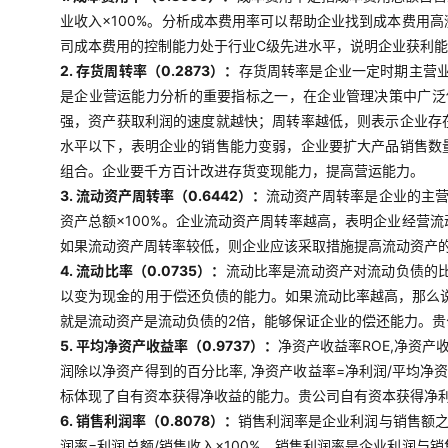
业收入×100%。分析成本费用率可以帮助企业找到成本费用
司成本费用的控制能力处于行业C级先进水平，说明企业获利
2. 存货周转率（0.2873）：
存货周转率是企业一定时期主营
是企业营运能力分析的重要指标之一，在企业管理决策中广泛使
强，资产获取利润的速度就越快；周转率越低，则表示企业存
水平以下，表明企业的销售能力变弱，企业要扩大产品销售数
组合。企业要千方百计改进存货变现能力，提高营运能力。
3. 流动资产周转率（0.6442）：
流动资产周转率是企业的主营
资产总额×100%。企业流动资产周转率越高，表明企业经营
如果流动资产周转率较低，则企业应该采取措施提高流动资产
4. 流动比率（0.0735）：
流动比率是流动资产对流动负债的比
以变为现金的用于偿还负债的能力。如果流动比率越高，那么说
就是流动资产是流动负债的2倍，能够保证企业的偿还能力。
5. 平均净资产收益率（0.9737）：
净资产收益率ROE,净资产
润除以净资产得到的百分比率, 净资产收益率=净利润/平均净
标体现了自有资本获得净收益的能力。贵公司自有资本获得净
6. 销售利润率（0.8078）：
销售利润率是企业利润与销售额
润率=利润总额/销售收入×100%。销售利润率是企业利润