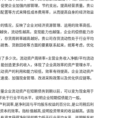
，促使企业加强内部管理，节约支出，提高经营质量。贵公
源配置等方式来降低成本费用率，从而提高自身的经济效益
转的情况，反映了企业对经济资源管理、运用的效率高低，
转越快，流动性越高，变现能力也越强，企业的偿债能力亦
下，存货周转率越高越好。贵公司存货流动性处于行业平均
品销售、货款回收等方面的要素联系起来，统筹考虑，优化
了多少次。流动资产周转率=主营业务收入净额/平均流动
，能创造更多的收入，体现了企业高效率的资产管理水平，
流动资产的利用和能力较低，效率有待提高，企业流动资产
收速度、加强现金管理、改进采购政策以及优化供应链等。
来衡量企业流动资产在短期债务到期以前，可以变为现金用于
平处于行业平均水平，说明企业短期偿债能力一般。
资产利润率,是净利润与平均股东权益的百分比,是公司税后利
自有资本的效率。指标值越高,说明投资带来的收益越高。该指
自有资本获得净利润的能力低于行业平均水平，说明股东权