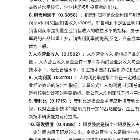
益收益水平较低，企业缺乏吸引投资者的能力。
6. 销售利润率（0.5858）：
销售利润率是企业利润与销
润率=利润总额/销售收入×100%。销售利润率是企业
销售利润率是衡量企业销售收入的收益水平的指标，属于
率高的产品比重上升，销售利润率就提高;反之，产品成
优势一般。
7. 人均营业收入（0.1562）：
人均营业收入 指根据产品
数 。人均营业收入是企业在一定时期内的营业总收入与
技术水平、经营管理水平、职工技术熟练程度和劳动积极
8. 人均利润（0.4113）：
人均利润率是指企业在一定时
业经济效益的综合性指标。计算公式：人均利润=利润总
是考核劳动效率的重要指标。贵公司人均利润低于行业平
9. 专利比（0.1715）：
专利比是指企业本年度新增专利比
视，也对企业新技术的应用具有一定的战略储备。企业有
新技术研发能力有待提高。
10. 研发强度（0.4388）：
研发强度是指企业研发投入占
一定时间内用于研发的支出。企业总营业收入是指企业在
新的重要指标之一，是衡量公司研发经费投入情况和管理