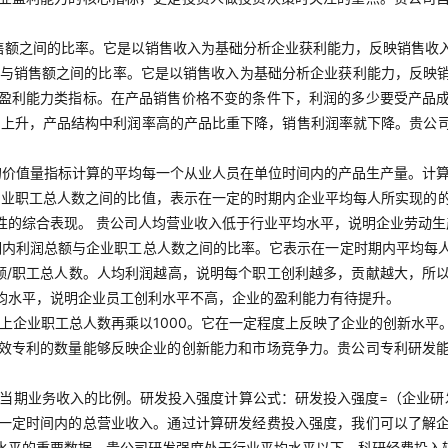
售额之间的比率。它是以销售收入为基础分析企业获利能力，反映销售收
利润与销售额之间的比率。它是以销售收入为基础分析企业获利能力，反
盈利能力类指标。在产品销售价格不变的条件下，利润的多少要受产品
本上升，产品结构中利润率高的产品比重下降，销售利润率就下降。贵公
的价值量指标计算的平均每一个从业人员在单位时间内的产品生产量。计算
企业职工总人数之间的比值，表示在一定的时期内企业平均每人所实现的
性的综合表现。 贵公司人均营业收入低于行业平均水平，说明企业劳动
期内利润总额与企业职工总人数之间的比率。它表示在一定时期内平均每
额/职工总人数。人均利润越高，说明每个职工创利越多，贡献越大，所
均水平，说明企业员工创利水平不高，企业的盈利能力有待提升。
上企业职工总人数再乘以1000。它在一定程度上反映了企业的创新水平
效专利的数量能够反映企业的创新能力和市场竞争力。贵公司专利研发
当期业务收入的比例。研发投入强度计算公式：研发投入强度=（企业研发
一定时间内的总营业收入。通过计算研发经费投入强度，我们可以了解
水平的重要数据。贵公司研发强度处于行业平均水平以下，科研经费投入