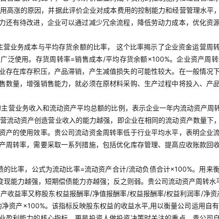
本费用高涨的原因，并据此评价企业对成本费用的控制能力和经营管理水平
力还有待改进，企业可以通过减少冗余流程，降低劳动力成本，优化资
主营业务成本与平均存货余额的比率， 这个比率揭示了企业资金运营周
广泛使用。存货周转率=销售成本/平均存货余额×100%。企业资产周
业存在库存积压，产品滞销，产生减值损失的可能性较大。在一般情况
售数量，增强销售能力，就必须在原材料采购、生产过程中将投入、产
。
的主营业务收入和流动资产平均总额的比例，表示企业一年内流动资产周转
业经营流动资产创造营业收入的能力越强，即企业在相同的流动资产数量下
资产的使用效率。贵公司流动资金周转率低于行业平均水平，表明企业
产周转率，需要采取一系列措施，包括优化库存管理、提高应收账款回
债的比率，公式为流动比率=流动资产合计/流动负债合计×100%。用
变现能力越强，短期偿债能力亦越强；反之则弱。贵公司流动资产周转水
资产收益率又称股东权益报酬率/净值报酬率/权益报酬率/权益利润率/净
均净资产×100%。该指标反映股东权益的收益水平,用以衡量公司运用
业盈利能力的核心指标，更是投资人做投资决策时关注的重点。贵公司