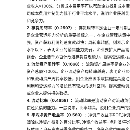
业收入×100%。分析成本费用率可以帮助企业找到成
司成本费用控制能力低于行业平均水平，说明企业获利能
和竞争力。
2. 存货周转率（0.2597）：
存货周转率是企业一定时期
是企业营运能力分析的重要指标之一，在企业管理决策中
强，资产获取利润的速度就越快；周转率越低，则表示企
水平以下，表明企业的销售能力变弱，企业要扩大产品销
组合。企业要千方百计改进存货变现能力，提高营运能力
3. 流动资产周转率（0.1668）：
流动资产周转率是企业
资产总额×100%。企业流动资产周转率越高，表明企
如果流动资产周转率较低，则企业应该采取措施提高流动
利用和营运能力的增长还有较大的提升空间。提高流动资
或企业未提供相关数据。
4. 流动比率（0.4658）：
流动比率是流动资产对流动负
偿还负债的能力。一般说来，比率越高，说明企业资产的
5. 平均净资产收益率（0.569）：
净资产收益率ROE,净
润除以净资产得到的百分比率, 净资产收益率=净利润/平
标体现了自有资本获得净收益的能力。净资产收益率是企