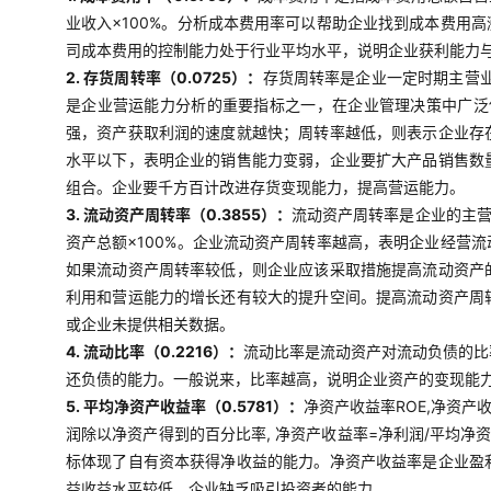
业收入×100%。分析成本费用率可以帮助企业找到成本费用
司成本费用的控制能力处于行业平均水平，说明企业获利能力
2. 存货周转率（0.0725）：
存货周转率是企业一定时期主营
是企业营运能力分析的重要指标之一，在企业管理决策中广泛使
强，资产获取利润的速度就越快；周转率越低，则表示企业存
水平以下，表明企业的销售能力变弱，企业要扩大产品销售数
组合。企业要千方百计改进存货变现能力，提高营运能力。
3. 流动资产周转率（0.3855）：
流动资产周转率是企业的主营
资产总额×100%。企业流动资产周转率越高，表明企业经营
如果流动资产周转率较低，则企业应该采取措施提高流动资产
利用和营运能力的增长还有较大的提升空间。提高流动资产周
或企业未提供相关数据。
4. 流动比率（0.2216）：
流动比率是流动资产对流动负债的比
还负债的能力。一般说来，比率越高，说明企业资产的变现能
5. 平均净资产收益率（0.5781）：
净资产收益率ROE,净资产
润除以净资产得到的百分比率, 净资产收益率=净利润/平均净
标体现了自有资本获得净收益的能力。净资产收益率是企业盈
益收益水平较低，企业缺乏吸引投资者的能力。