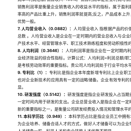
销售利润率是衡量企业销售收入的收益水平的指标，属于盈利
率高的产品比重上升，销售利润率就提高;反之，产品成本上
优势一般。
7. 人均营业收入（0.0882）：
人均营业收入 指根据产品的价
总数 。人均营业收入是企业在一定时期内的营业总收入与企
产技术水平、经营管理水平、职工技术熟练程度和劳动积极性
8. 人均利润（0.3646）：
人均利润率是指企业在一定时期内
业经济效益的综合性指标。计算公式：人均利润=利润总额/
是考核劳动效率的重要指标。贵公司人均利润处于行业平均水
9. 专利比（1）：
专利比是指企业本年度新增专利比上企业职工
也对企业新技术的应用具有一定的战略储备。企业有效专利的
显。
10. 研发强度（0.5142）：
研发强度是指企业研发投入占当期业
一定时间内用于研发的支出。企业总营业收入是指企业在一定
新的重要指标之一，是衡量公司研发经费投入情况和管理水平
11. 本科学历比（0.949）：
本科学历占比是指企业员工中拥有
为企业培养、储备合适人才的方式，做好人才储备可以为企业
人才储备一般，科技人才和专业技能人才优势不明显。