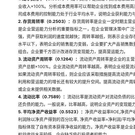
业收入×100%。分析成本费用率可以帮助企业找到成本费用
司成本费用的控制能力处于行业平均水平，说明企业获利能力
2. 存货周转率（0.2503）：
存货周转率是企业一定时期主营
是企业营运能力分析的重要指标之一，在企业管理决策中广泛使
强，资产获取利润的速度就越快；周转率越低，则表示企业存
水平以下，表明企业的销售能力变弱，企业要扩大产品销售数
组合。企业要千方百计改进存货变现能力，提高营运能力。
3. 流动资产周转率（0.1264）：
流动资产周转率是企业的主营
资产总额×100%。企业流动资产周转率越高，表明企业经营
如果流动资产周转率较低，则企业应该采取措施提高流动资产
利用和营运能力的增长还有较大的提升空间。提高流动资产周
或企业未提供相关数据。
4. 流动比率（0.7589）：
流动比率是流动资产对流动负债的比
还负债的能力。一般说来，比率越高，说明企业资产的变现能
5. 平均净资产收益率（0.5523）：
净资产收益率ROE,净资
利润除以净资产得到的百分比率, 净资产收益率=净利润/平均
指标体现了自有资本获得净收益的能力。净资产收益率是企业
权益收益水平较低，企业缺乏吸引投资者的能力。