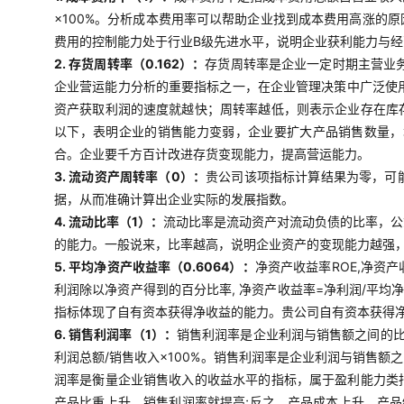
×100%。分析成本费用率可以帮助企业找到成本费用高涨的
费用的控制能力处于行业B级先进水平，说明企业获利能力与
2. 存货周转率（0.162）：
存货周转率是企业一定时期主营业
企业营运能力分析的重要指标之一，在企业管理决策中广泛使用
资产获取利润的速度就越快；周转率越低，则表示企业存在库
以下，表明企业的销售能力变弱，企业要扩大产品销售数量，
合。企业要千方百计改进存货变现能力，提高营运能力。
3. 流动资产周转率（0）：
贵公司该项指标计算结果为零，可
据，从而准确计算出企业实际的发展指数。
4. 流动比率（1）：
流动比率是流动资产对流动负债的比率，公
的能力。一般说来，比率越高，说明企业资产的变现能力越强
5. 平均净资产收益率（0.6064）：
净资产收益率ROE,净资
利润除以净资产得到的百分比率, 净资产收益率=净利润/平均
指标体现了自有资本获得净收益的能力。贵公司自有资本获得
6. 销售利润率（1）：
销售利润率是企业利润与销售额之间的
利润总额/销售收入×100%。销售利润率是企业利润与销售
润率是衡量企业销售收入的收益水平的指标，属于盈利能力类
产品比重上升，销售利润率就提高;反之，产品成本上升，产