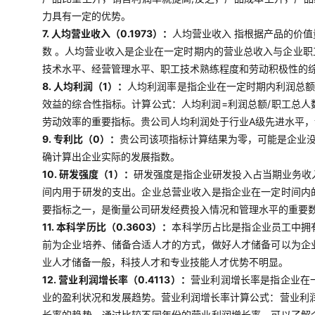
力具有一定的优势。
7. 人均营业收入（0.1973）：
人均营业收入 指根据产品的价
数 。人均营业收入是企业在一定时期内的营业总收入与企业
技术水平、经营管理水平、职工技术熟练程度和劳动积极性的
8. 人均利润（1）：
人均利润率是指企业在一定时期内利润总
效益的综合性指标。计算公式：人均利润=利润总额/职工总
劳动效率的重要指标。贵公司人均利润处于行业A级先进水平
9. 专利比（0）：
贵公司该项指标计算结果为零，可能是企业
确计算出企业实际的发展指数。
10. 研发强度（1）：
研发强度是指企业研发投入占当期业务收入
间内用于研发的支出。企业总营业收入是指企业在一定时间内
要指标之一，是衡量公司研发经费投入情况和管理水平的重要
11. 本科学历比（0.3603）：
本科学历占比是指企业员工中拥
前为企业培养、储备合适人才的方式，做好人才储备可以为企
业人才储备一般，科技人才和专业技能人才优势不明显。
12. 营业利润增长率（0.4113）：
营业利润增长率是指企业在
业的盈利状况和发展趋势。营业利润增长率计算公式：营业利润
长率的趋势，通过比较不同年份的营业利润增长率，可以了解