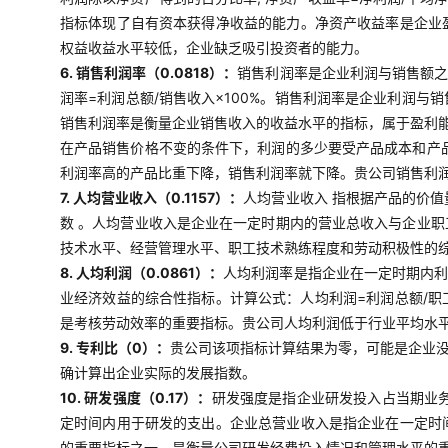
指标体现了自有资本获得净收益的能力。净资产收益率是企业
权益收益水平较低，企业缺乏吸引投资者的能力。
6. 销售利润率（0.0818）：
销售利润率是企业利润与销售额之
润率=利润总额/销售收入×100%。销售利润率是企业利润
销售利润率是衡量企业销售收入的收益水平的指标，属于盈利
在产品销售价格不变的条件下，利润的多少要受产品成本和产
利润率高的产品比重下降，销售利润率就下降。贵公司销售利
7. 人均营业收入（0.1157）：
人均营业收入 指根据产品的价
数 。人均营业收入是企业在一定时期内的营业总收入与企业
技术水平、经营管理水平、职工技术熟练程度和劳动积极性的
8. 人均利润（0.0861）：
人均利润率是指企业在一定时期内利
业经济效益的综合性指标。计算公式：人均利润=利润总额/
是考核劳动效率的重要指标。贵公司人均利润低于行业平均水
9. 专利比（0）：
贵公司该项指标计算结果为零，可能是企业
确计算出企业实际的发展指数。
10. 研发强度（0.17）：
研发强度是指企业研发投入占当期业务
定时间内用于研发的支出。企业总营业收入是指企业在一定时
的重要指标之一，是衡量公司研发经费投入情况和管理水平的