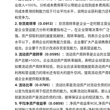
业收入×100%。分析成本费用率可以帮助企业找到成本费用
司成本费用控制能力低于行业平均水平，说明企业获利能力还
和竞争力。
2. 存货周转率（0.0913）：
存货周转率是企业一定时期主营
是企业营运能力分析的重要指标之一，在企业管理决策中广泛使
强，资产获取利润的速度就越快；周转率越低，则表示企业存
水平以下，表明企业的销售能力变弱，企业要扩大产品销售数
组合。企业要千方百计改进存货变现能力，提高营运能力。
3. 流动资产周转率（0.0595）：
流动资产周转率是企业的主营
资产总额×100%。企业流动资产周转率越高，表明企业经营
如果流动资产周转率较低，则企业应该采取措施提高流动资产
利用和营运能力的增长还有较大的提升空间。提高流动资产周
或企业未提供相关数据。
4. 流动比率（0.0785）：
流动比率是流动资产对流动负债的比
以变为现金的用于偿还负债的能力。如果流动比率越高，那么说
就是流动资产是流动负债的2倍，能够保证企业的偿还能力。
5. 平均净资产收益率（0.0859）：
净资产收益率ROE,净资
利润除以净资产得到的百分比率, 净资产收益率=净利润/平均