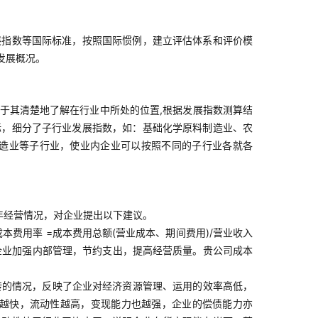
展指数等国际标准，按照国际惯例，建立评估体系和评价模
发展概况。
于其清楚地了解在行业中所处的位置,根据发展指数测算结
标，细分了子行业发展指数，如：基础化学原料制造业、农
造业等子行业，使业内企业可以按照不同的子行业各就各
2年经营情况，对企业提出以下建议。
费用率 =成本费用总额(营业成本、期间费用)/营业收入
企业加强内部管理，节约支出，提高经营质量。贵公司成本
转的情况，反映了企业对经济资源管理、运用的效率高低，
转越快，流动性越高，变现能力也越强，企业的偿债能力亦