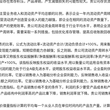
业存在库存积压，产品滞销，产生减值损失的可能性较大。贵公司存货
主营业务收入和流动资产平均总额的比例，表示企业一年内流动资产周转
业经营流动资产创造营业收入的能力越强，即企业在相同的流动资产数量下
资产的使用效率。贵公司流动资金周转率低于行业平均水平，表明企业
产周转率，需要采取一系列措施，包括优化库存管理、提高应收账款回
债的比率，公式为流动比率=流动资产合计/流动负债合计×100%。用
变现能力越强，短期偿债能力亦越强；反之则弱。贵公司流动资产周转水
收益率又称股东权益报酬率/净值报酬率/权益报酬率/权益利润率/净资产
资产×100%。该指标反映股东权益的收益水平,用以衡量公司运用自有
利润的能力处于行业A级先进水平，说明股东权益收益水平高，企业盈利
间的比率。它是以销售收入为基础分析企业获利能力，反映销售收入收益
销售额之间的比率。它是以销售收入为基础分析企业获利能力，反映销售
力类指标。在产品销售价格不变的条件下，利润的多少要受产品成本和
，产品结构中利润率高的产品比重下降，销售利润率就下降。贵公司销售
的价值量指标计算的平均每一个从业人员在单位时间内的产品生产量。计算