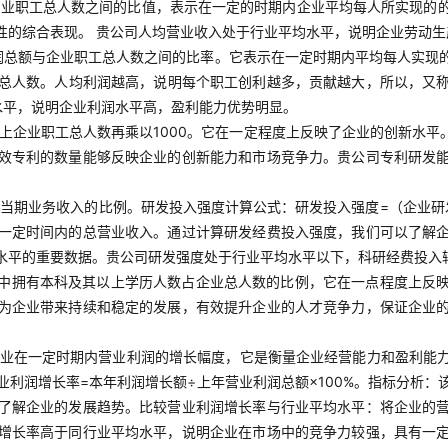
企业职工总人数之间的比值，表示在一定的时期内企业平均每人所实现的
性的综合表现。 贵公司人均营业收入处于行业平均水平，说明企业劳动
润总额与企业职工总人数之间的比率。它表示在一定时期内平均每人实现
工总人数。人均利润越高，说明每个职工创利越多，贡献越大，所以，又
水平，说明企业利润水平高，盈利能力优势明显。
上企业职工总人数再乘以1000。它在一定程度上反映了企业的创新水平
效专利的数量能够反映企业的创新能力和市场竞争力。贵公司专利研发
当期业务收入的比例。研发投入强度计算公式：研发投入强度=（企业研发
一定时间内的总营业收入。通过计算研发经费投入强度，我们可以了解
水平的重要数据。贵公司研发强度处于行业平均水平以下，科研经费投入
中拥有本科及其以上学历人数占企业总人数的比例，它在一点程度上反
为企业带来持续和稳定的发展，有效提升企业的人才竞争力，保证企业
业在一定时期内营业利润的增长幅度，它是衡量企业经营能力和盈利能
利润增长率=本年利润增长额÷上年营业利润总额×100%。指标分析
了解企业的发展趋势。比较营业利润增长率与行业平均水平：将企业的
增长率高于同行业平均水平，说明企业在市场中的竞争力较强，具有一