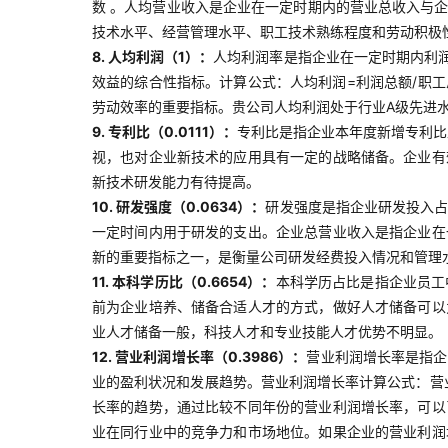
数 。人均营业收入是企业在一定时期内的营业总收入与
技术水平、经营管理水平、职工技术熟练程度和劳动积极
8. 人均利润（1）：
人均利润率是指企业在一定时期内利
效益的综合性指标。计算公式：人均利润=利润总额/职
劳动效率的重要指标。贵公司人均利润处于行业A级先进
9. 专利比（0.0111）：
专利比是指企业本年度新增专利比
视，也对企业新技术的应用具有一定的战略储备。企业有
新技术研发能力有待提高。
10. 研发强度（0.0634）：
研发强度是指企业研发投入占
一定时间内用于研发的支出。企业总营业收入是指企业在
新的重要指标之一，是衡量公司研发经费投入情况和管理
11. 本科学历比（0.6654）：
本科学历占比是指企业员工
前为企业培养、储备合适人才的方式，做好人才储备可以
业人才储备一般，科技人才和专业技能人才优势不明显。
12. 营业利润增长率（0.3986）：
营业利润增长率是指企
业的盈利状况和发展趋势。营业利润增长率计算公式：营业
长率的趋势，通过比较不同年份的营业利润增长率，可以
业在同行业中的竞争力和市场地位。如果企业的营业利润