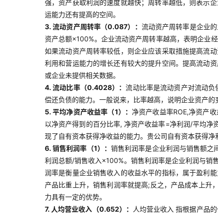
强，资产获取利润的速度就越快；周转率越低，则表示企
运能力还有提高的空间。
3. 流动资产周转率（0.087）：
流动资产周转率是企业的
资产总额×100%。企业流动资产周转率越高，表明企
如果流动资产周转率较低，则企业应该采取措施提高流动
利用和营运能力的增长还有较大的提升空间。提高流动资
或企业未提供相关数据。
4. 流动比率（0.4028）：
流动比率是流动资产对流动负
偿还负债的能力。一般说来，比率越高，说明企业资产的
5. 平均净资产收益率（1）：
净资产收益率ROE,净资产
以净资产得到的百分比率, 净资产收益率=净利润/平均净
现了自有资本获得净收益的能力。贵公司自有资本获得净
6. 销售利润率（1）：
销售利润率是企业利润与销售额之
利润总额/销售收入×100%。销售利润率是企业利润与
润率是衡量企业销售收入的收益水平的指标，属于盈利能
产品比重上升，销售利润率就提高;反之，产品成本上升
力具有一定的优势。
7. 人均营业收入（0.652）：
人均营业收入 指根据产品