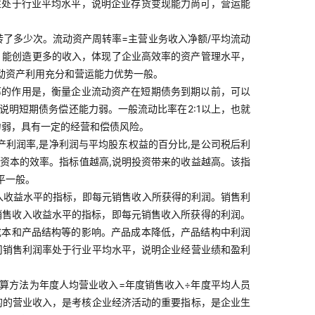
性处于行业平均水平，说明企业存货变现能力尚可，营运能
了多少次。流动资产周转率=主营业务收入净额/平均流动
，能创造更多的收入，体现了企业高效率的资产管理水平，
动资产利用充分和营运能力优势一般。
比率的作用是，衡量企业流动资产在短期债务到期以前，可以
明短期债务偿还能力弱。一般流动比率在2:1以上，也就
力弱，具有一定的经营和偿债风险。
资产利润率,是净利润与平均股东权益的百分比,是公司税后利
自有资本的效率。指标值越高,说明投资带来的收益越高。该指
平一般。
入收益水平的指标，即每元销售收入所获得的利润。销售利
映销售收入收益水平的指标，即每元销售收入所获得的利润。
成本和产品结构等的影响。产品成本降低，产品结构中利润
司销售利润率处于行业平均水平，说明企业经营业绩和盈利
算方法为年度人均营业收入=年度销售收入÷年度平均人员
的的营业收入，是考核企业经济活动的重要指标，是企业生