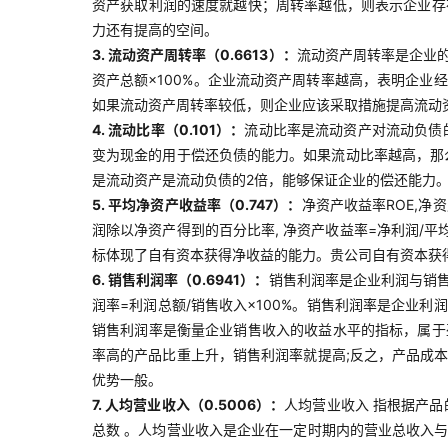
资产获取利润的速度就越快；周转率越低，则表示企业存
力还有提高的空间。
3. 流动资产周转率（0.6613）：
流动资产周转率是企业
资产总额×100%。企业流动资产周转率越高，表明企
如果流动资产周转率较低，则企业应该采取措施提高流动
4. 流动比率（0.101）：
流动比率是流动资产对流动负债
变为现金的用于偿还负债的能力。如果流动比率越高，那
是流动资产是流动负债的2倍，能够保证企业的偿还能力
5. 平均净资产收益率（0.747）：
净资产收益率ROE,净
润除以净资产得到的百分比率, 净资产收益率=净利润/平
标体现了自有资本获得净收益的能力。贵公司自有资本获
6. 销售利润率（0.6941）：
销售利润率是企业利润与销
润率=利润总额/销售收入×100%。销售利润率是企业
销售利润率是衡量企业销售收入的收益水平的指标，属于
率高的产品比重上升，销售利润率就提高;反之，产品成
优势一般。
7. 人均营业收入（0.5006）：
人均营业收入 指根据产
总数 。人均营业收入是企业在一定时期内的营业总收入