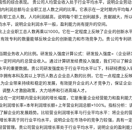
极性的综合表现。 贵公司人均营业收入处于行业平均水平，说明企业劳
期内利润总额与企业职工总人数之间的比率。它表示在一定时期内平均每
额/职工总人数。人均利润越高，说明每个职工创利越多，贡献越大，所
均水平，说明企业利润水平一般，盈利能力尚有提升的空间。
比上企业职工总人数再乘以1000。它在一定程度上反映了企业的创新水
业有效专利的数量能够反映企业的创新能力和市场竞争力。贵公司专利研
当期业务收入的比例。研发投入强度计算公式：研发投入强度=（企业研发
一定时间内的总营业收入。通过计算研发经费投入强度，我们可以了解
水平的重要数据。贵公司研发强度处于行业平均水平以下，科研经费投入
中拥有本科及其以上学历人数占企业总人数的比例，它在一点程度上反
以为企业带来持续和稳定的发展，有效提升企业的人才竞争力，保证企业
，调整人才激励政策，大力培养和引进高端人才。
业在一定时期内营业利润的增长幅度，它是衡量企业经营能力和盈利能
利润增长率=本年利润增长额÷上年营业利润总额×100%。指标分析
了解企业的发展趋势。比较营业利润增长率与行业平均水平：将企业的
增长率高于同行业平均水平，说明企业在市场中的竞争力较强，具有一
经营管理。贵公司营业利润增长率处于行业平均水平，说明企业的盈利能