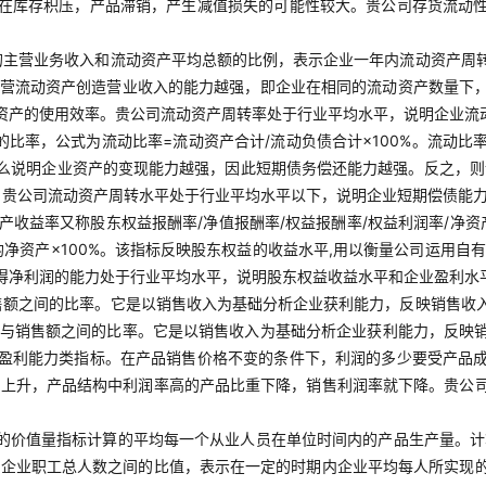
在库存积压，产品滞销，产生减值损失的可能性较大。贵公司存货流动
的主营业务收入和流动资产平均总额的比例，表示企业一年内流动资产周转
业经营流动资产创造营业收入的能力越强，即企业在相同的流动资产数量下
资产的使用效率。贵公司流动资产周转率处于行业平均水平，说明企业流
的比率，公式为流动比率=流动资产合计/流动负债合计×100%。流动
么说明企业资产的变现能力越强，因此短期债务偿还能力越强。反之，则说
。贵公司流动资产周转水平处于行业平均水平以下，说明企业短期偿债能
资产收益率又称股东权益报酬率/净值报酬率/权益报酬率/权益利润率/净
均净资产×100%。该指标反映股东权益的收益水平,用以衡量公司运用
得净利润的能力处于行业平均水平，说明股东权益收益水平和企业盈利水
售额之间的比率。它是以销售收入为基础分析企业获利能力，反映销售收
利润与销售额之间的比率。它是以销售收入为基础分析企业获利能力，反
盈利能力类指标。在产品销售价格不变的条件下，利润的多少要受产品
本上升，产品结构中利润率高的产品比重下降，销售利润率就下降。贵公
品的价值量指标计算的平均每一个从业人员在单位时间内的产品生产量。计
与企业职工总人数之间的比值，表示在一定的时期内企业平均每人所实现