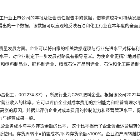
工行业上市公司的年报及社会责任报告中的数据，借鉴道琼斯可持续发
得出的一个数据，该数据可以直观地反映石油和化工行业在本年度的全面
质量发展方面。企业可以将自家的相关数据逐项与行业先进水平对标有利
水平，对企业制定下一步发展战略具有指导意义。为使企业更精准地对
胶和塑料制品业、肥料制造业、精炼石油产品制造业、石油和化工装备制
工，002274.SZ），所属行业为C262肥料企业。根据该公司202
营业收入的比率，它可以评价企业对成本费用的控制能力和经营管理水平。
费用高涨的原因，并据此评价企业对成本费用的控制能力和经营管理水平，
力与经营成果一般。
主营业务成本与平均存货余额的比率， 这个比率揭示了企业资金运营周转
使用。存货周转率=销售成本/平均存货余额×100%。企业资产周转