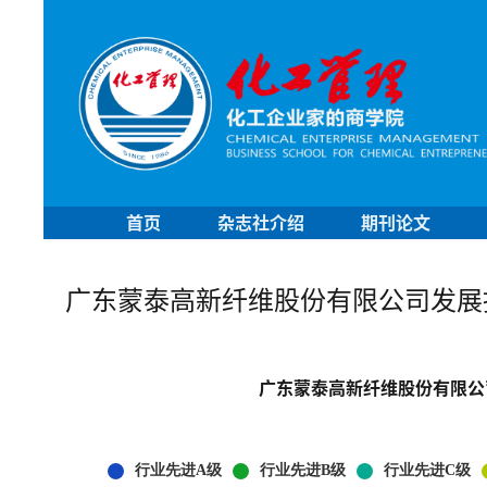
首页
杂志社介绍
期刊论文
广东蒙泰高新纤维股份有限公司发展
广东蒙泰高新纤维股份有限公