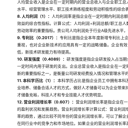
人均营业收入是企业在一定时期内的营业总收入与企业职工总
水平、经营管理水平、职工技术熟练程度和劳动积极性的综合表
8. 人均利润（1）：
人均利润率是指企业在一定时期内利润总
效益的综合性指标。计算公式：人均利润=利润总额/职工总
劳动效率的重要指标。贵公司人均利润处于行业A级先进水平
9. 专利比（0.2017）：
专利比是指企业本年度新增专利比上企
重视，也对企业新技术的应用具有一定的战略储备。企业有效
低，新技术研发能力有待提高。
10. 研发强度（0.4089）：
研发强度是指企业研发投入占当期
一定时间内用于研发的支出。企业总营业收入是指企业在一定
新的重要指标之一，是衡量公司研发经费投入情况和管理水平
11. 本科学历比（1）：
本科学历占比是指企业员工中拥有本科
业培养、储备合适人才的方式，做好人才储备可以为企业带来
才储备充裕，科技人才和专业技能人才优势明显。
12. 营业利润增长率（0.607）：
营业利润增长率是指企业在一
的盈利状况和发展趋势。营业利润增长率计算公式：营业利润增
率的趋势，通过比较不同年份的营业利润增长率，可以了解企
在同行业中的竞争力和市场地位。如果企业的营业利润增长率