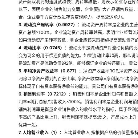
资产获取利润的速度就越快；周转率越低，则表示企业存在库
以下，表明企业的销售能力变弱，企业要扩大产品销售数量，
合。企业要千方百计改进存货变现能力，提高营运能力。
3. 流动资产周转率（0.9927）：
流动资产周转率是企业的主营
资产总额×100%。企业流动资产周转率越高，表明企业经营
如果流动资产周转率较低，则企业应该采取措施提高流动资产
4. 流动比率（0.0745）：
流动比率是流动资产对流动负债的比
变为现金的用于偿还负债的能力。如果流动比率越高，那么说明
是流动资产是流动负债的2倍，能够保证企业的偿还能力。贵
5. 平均净资产收益率（0.877）：
净资产收益率ROE,净资产
润除以净资产得到的百分比率, 净资产收益率=净利润/平均净
标体现了自有资本获得净收益的能力。贵公司自有资本获得净
6. 销售利润率（0.7212）：
销售利润率是企业利润与销售额之
润率=利润总额/销售收入×100%。销售利润率是企业利润
销售利润率是衡量企业销售收入的收益水平的指标，属于盈利
率高的产品比重上升，销售利润率就提高;反之，产品成本上
优势一般。
7. 人均营业收入（1）：
人均营业收入 指根据产品的价值量指